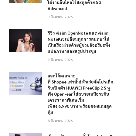
ใช้งานลื่นไหลไร้สะดุดด้วย 5G
Advanced
9 สิงหาคม 2026
รีวิว viaim OpenNote และ viaim
NoteKit เปลี่ยนทุกการสนทนาให้
เป็นเรื่องง่ายด้วยผู้ช่วยอัจฉริยะทั้ง
แปลภาษาและสรุปประชุม
9 สิงหาคม 2026
แจกโค้ดเฉพาะ
ที่ Shopee เท่านั้น! หัวเว่ยจัดโปรเด็ด
รับเปิดตัว HUAWEI FreeClip 2 S หู
ฟัง Open-ear ใส่สบายเหนือระดับ
เคาะราคาพิเศษเริ่ม
เพียง 6,990 บาท พร้อมของแถมสุด
คุ้ม
8 สิงหาคม 2026