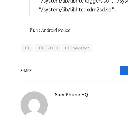
“/system/lib/libhtc_loggers.so”, “/sys
“/system/lib/libhtcqxdm2sd.so”,
ที่มา : Android Police
HTC
HTC EVO 3D
HTC Sensation
SHARE.
SpecPhone HQ