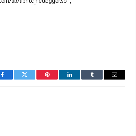
tem/lib/libhtc_netlogger.so”,
Facebook
Twitter
Pinterest
LinkedIn
Tumblr
Email