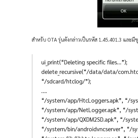
สำหรับ OTA รุ่นดังกล่าวเป็นรหัส 1.45.401.3 และมี
ui_print(“Deleting specific files…”);
delete_recursive(“/data/data/com.htc
“/sdcard/htclog/”);
….
“/system/app/HtcLoggers.apk”, “/sy
“/system/app/NetLogger.apk”, “/sys
“/system/app/QXDM2SD.apk”, “/sys
“/system/bin/androidvncserver”, “/s