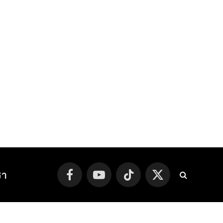
รา
Facebook
YouTube
TikTok
X
(Twitter)