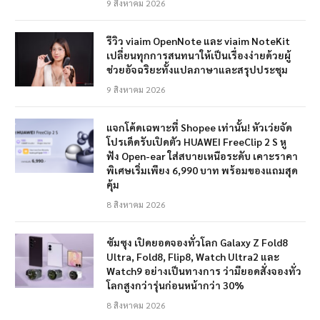
9 สิงหาคม 2026
รีวิว viaim OpenNote และ viaim NoteKit
เปลี่ยนทุกการสนทนาให้เป็นเรื่องง่ายด้วยผู้
ช่วยอัจฉริยะทั้งแปลภาษาและสรุปประชุม
9 สิงหาคม 2026
แจกโค้ดเฉพาะที่ Shopee เท่านั้น! หัวเว่ยจัด
โปรเด็ดรับเปิดตัว HUAWEI FreeClip 2 S หู
ฟัง Open-ear ใส่สบายเหนือระดับ เคาะราคา
พิเศษเริ่มเพียง 6,990 บาท พร้อมของแถมสุด
คุ้ม
8 สิงหาคม 2026
ซัมซุง เปิดยอดจองทั่วโลก Galaxy Z Fold8
Ultra, Fold8, Flip8, Watch Ultra2 และ
Watch9 อย่างเป็นทางการ ว่ามียอดสั่งจองทั่ว
โลกสูงกว่ารุ่นก่อนหน้ากว่า 30%
8 สิงหาคม 2026