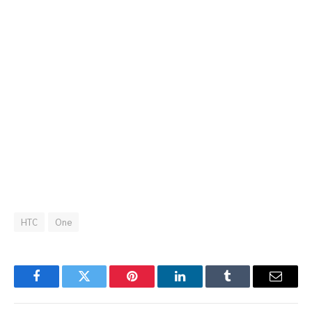
HTC
One
Facebook
Twitter
Pinterest
LinkedIn
Tumblr
Email