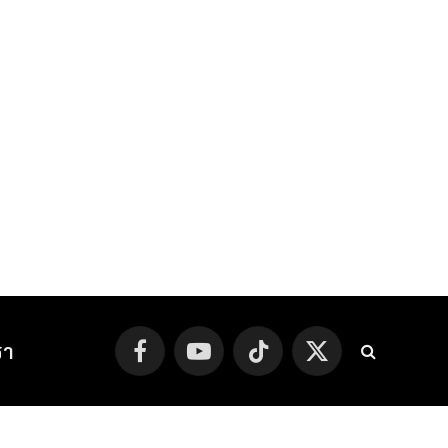
รา
Facebook
YouTube
TikTok
X
(Twitter)