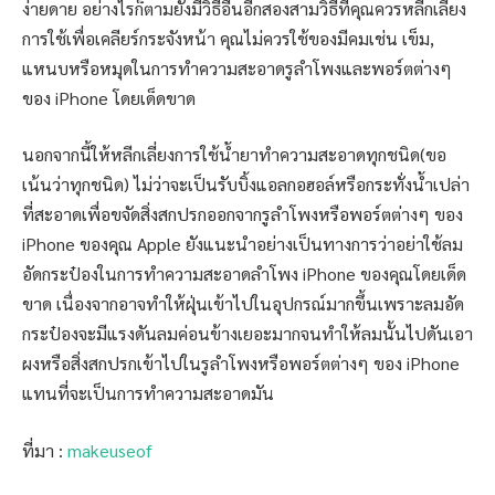
ง่ายดาย อย่างไรก็ตามยังมีวิธีอื่นอีกสองสามวิธีที่คุณควรหลีกเลี่ยง
การใช้เพื่อเคลียร์กระจังหน้า คุณไม่ควรใช้ของมีคมเช่น เข็ม,
แหนบหรือหมุดในการทำความสะอาดรูลำโพงและพอร์ตต่างๆ
ของ iPhone โดยเด็ดขาด
นอกจากนี้ให้หลีกเลี่ยงการใช้น้ำยาทำความสะอาดทุกชนิด(ขอ
เน้นว่าทุกชนิด) ไม่ว่าจะเป็นรับบิ้งแอลกอฮอล์หรือกระทั่งน้ำเปล่า
ที่สะอาดเพื่อขจัดสิ่งสกปรกออกจากรูลำโพงหรือพอร์ตต่างๆ ของ
iPhone ของคุณ Apple ยังแนะนำอย่างเป็นทางการว่าอย่าใช้ลม
อัดกระป๋องในการทำความสะอาดลำโพง iPhone ของคุณโดยเด็ด
ขาด เนื่องจากอาจทำให้ฝุ่นเข้าไปในอุปกรณ์มากขึ้นเพราะลมอัด
กระป๋องจะมีแรงดันลมค่อนข้างเยอะมากจนทำให้ลมนั้นไปดันเอา
ผงหรือสิ่งสกปรกเข้าไปในรูลำโพงหรือพอร์ตต่างๆ ของ iPhone
แทนที่จะเป็นการทำความสะอาดมัน
ที่มา :
makeuseof