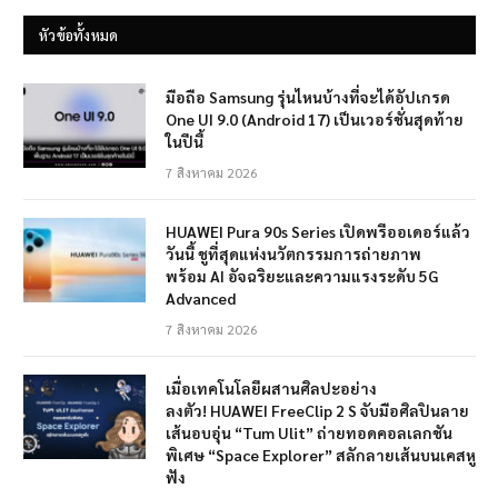
หัวข้อทั้งหมด
มือถือ Samsung รุ่นไหนบ้างที่จะได้อัปเกรด
One UI 9.0 (Android 17) เป็นเวอร์ชั่นสุดท้าย
ในปีนี้
7 สิงหาคม 2026
HUAWEI Pura 90s Series เปิดพรีออเดอร์แล้ว
วันนี้ ชูที่สุดแห่งนวัตกรรมการถ่ายภาพ
พร้อม AI อัจฉริยะและความแรงระดับ 5G
Advanced
7 สิงหาคม 2026
เมื่อเทคโนโลยีผสานศิลปะอย่าง
ลงตัว! HUAWEI FreeClip 2 S จับมือศิลปินลาย
เส้นอบอุ่น “Tum Ulit” ถ่ายทอดคอลเลกชัน
พิเศษ “Space Explorer” สลักลายเส้นบนเคสหู
ฟัง