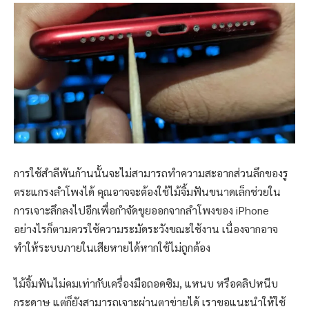
การใช้สำลีพันก้านนั้นจะไม่สามารถทำความสะอากส่วนลึกของรู
ตระแกรงลำโพงได้ คุณอาจจะต้องใช้ไม้จิ้มฟันขนาดเล็กช่วยใน
การเจาะลึกลงไปอีกเพื่อกำจัดขุยออกจากลำโพงของ iPhone
อย่างไรก็ตามควรใช้ความระมัดระวังขณะใช้งาน เนื่องจากอาจ
ทำให้ระบบภายในเสียหายได้หากใช้ไม่ถูกต้อง
ไม้จิ้มฟันไม่คมเท่ากับเครื่องมือถอดซิม, แหนบ หรือคลิปหนีบ
กระดาษ แต่ก็ยังสามารถเจาะผ่านตาข่ายได้ เราขอแนะนำให้ใช้