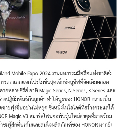
land Mobile Expo 2024 งานมหกรรมมือถือแห่งชาติส่ง
การลดแลกแจกโปรโมชั่นสุดเอ็กซ์คลูซีฟที่จัดเต็มตลอด
หลายซีรีส์ อาทิ Magic Series, N Series, X Series และ
ร้างปฏิสัมพันธ์กับลูกค้า ทำให้บูธของ HONOR กลายเป็น
พุ่งขึ้นอย่างไม่หยุด ซึ่งหนึ่งในไฮไลต์ที่สร้างกระแสได้
NOR Magic V3 สมาร์ตโฟนจอพับรุ่นใหม่ล่าสุดที่มาพร้อม
้าชมรู้สึกตื่นเต้นและสนใจผลิตภัณฑ์ของ HONOR มากยิ่ง