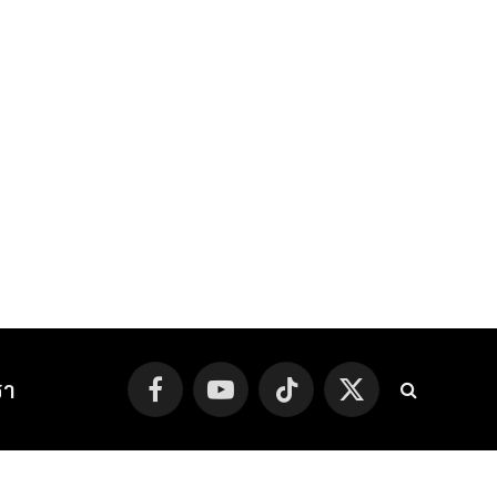
รา
Facebook
YouTube
TikTok
X
(Twitter)