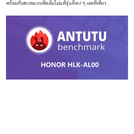
พร้อมกับสเปคแบบจัดเต็มไม่แพ้รุ่นท็อป ๆ เลยทีเดียว