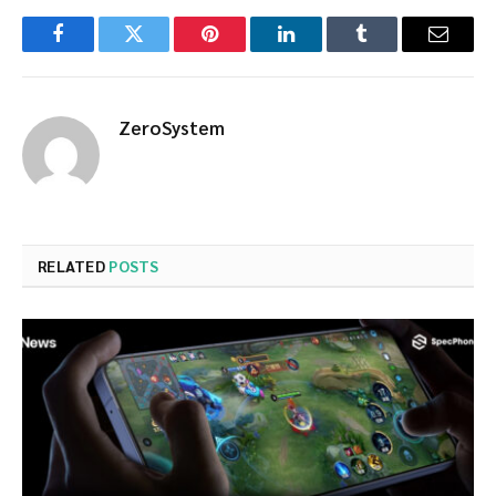
Facebook
Twitter
Pinterest
LinkedIn
Tumblr
Email
ZeroSystem
RELATED
POSTS