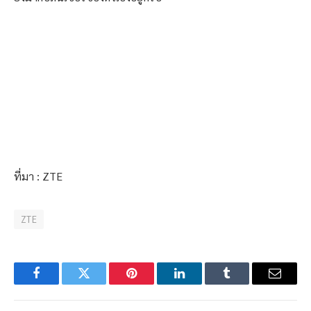
ที่มา : ZTE
ZTE
Facebook
Twitter
Pinterest
LinkedIn
Tumblr
Email