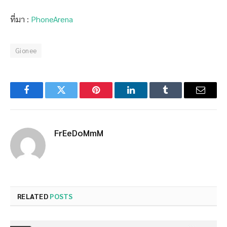
ที่มา :
PhoneArena
Gionee
Facebook
Twitter
Pinterest
LinkedIn
Tumblr
Email
FrEeDoMmM
RELATED
POSTS