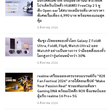
แจกโค้ดเฉพาะที่ Shopee เท่านั้น! หัวเว่ยจัด
โปรเด็ดรับเปิดตัว HUAWEI FreeClip 2 S หู
ฟัง Open-ear ใส่สบายเหนือระดับ เคาะราคา
พิเศษเริ่มเพียง 6,990 บาท พร้อมของแถมสุด
คุ้ม
8 สิงหาคม 2026
ซัมซุง เปิดยอดจองทั่วโลก Galaxy Z Fold8
Ultra, Fold8, Flip8, Watch Ultra2 และ
Watch9 อย่างเป็นทางการ ว่ามียอดสั่งจองทั่ว
โลกสูงกว่ารุ่นก่อนหน้ากว่า 30%
8 สิงหาคม 2026
realme เตรียมฉลองครบรอบแบรนด์กับ “828
Fan Festival 2026” ภายใต้คอนเซ็ปต์ “Make
Your Passion Real” ชวนแฟนเกมค้นหา
Gaming DNA พร้อมเปิดศึก ROV ชิงแชมป์และ
ลุ้นรับ realme 16 Pro+ 5G
8 สิงหาคม 2026