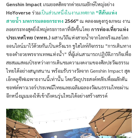
Genshin Impact
เกมยอดฮิตจากค่ายเกมยักษ์ใหญ่อย่าง
HoYoverse
ร่วม
เป็นส่วนหนึ่งในงานเทศกาล
“สีสันแห่ง
สายน้ำ มหกรรมลอยกระทง
2566”
ณ คลองผดุงกรุงเกษม งาน
ลอยกระทงสุดยิ่งใหญ่ตระการตาที่จัดขึ้นโดย
การท่องเที่ยวแห่ง
ประเทศไทย (ททท.)
ผสานวิถีแห่งสายน้ำจากโลกจริงและโลก
ออนไลน์มาไว้ด้วยกันเป็นครั้งแรก ชูไฮไลท์กิจกรรม “การเดินทาง
ของคำอวยพรจากเทพแห่งน้ำ” ที่ผู้เล่นสามารถปฏิบัติภารกิจเพื่อ
สะสมแสตมป์ระหว่างการเดินชมความงดงามของศิลปะวัฒธรรม
ไทยได้อย่างสนุกสนาน พร้อมรับรางวัลจาก Genshin Impact สุด
เอ็กคลูซีฟเฉพาะงานนี้เท่านั้น โดยวัตถุประสงค์หลักเพื่อผลักดัน
ซอฟต์พาวเวอร์ประเพณีไทยและเฉลิมฉลองวัฒนธรรมไทยผ่าน
อีกหนึ่งมุมมองให้เข้าถึงคนรุ่นใหม่ได้อย่างสร้างสรรค์