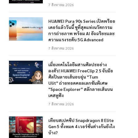
7 สิงหาคม 2026
HUAWEI Pura 90s Series เปิดพรีออ
เดอร์แล้ววันนี้ ชูที่สุดแห่งนวัตกรรม
การถ่ายภาพ พร้อม AI อัจฉริยะและ
ความแรงระดับ 5G Advanced
7 สิงหาคม 2026
เมื่อเทคโนโลยีผสานศิลปะอย่าง
ลงตัว! HUAWEI FreeClip 2 S จับมือ
ศิลปินลายเส้นอบอุ่น “Tum
Ulit” ถ่ายทอดคอลเลกชันพิเศษ
“Space Explorer” สลักลายเส้นบน
เคสหูฟัง
7 สิงหาคม 2026
เทียบสเปคชิป Snapdragon 8 Elite
Gen 5 ทั้งหมด 4 เวอร์ชั่นต่างกันยังไง
บ้าง?