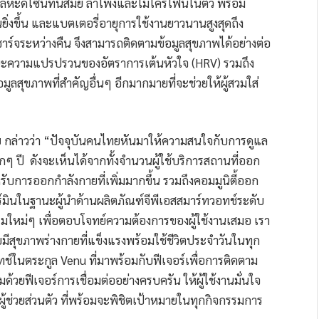
โลหะดีไซน์ทันสมัย ลำโพงและไมโครโฟนในตัว พร้อม
นยิ่งขึ้น และแบตเตอรี่อายุการใช้งานยาวนานสูงสุดถึง
ร์จระหว่างคืน จึงสามารถติดตามข้อมูลสุขภาพได้อย่างต่อ
านะความแปรปรวนของอัตราการเต้นหัวใจ (HRV) รวมถึง
ลสุขภาพที่สำคัญอื่นๆ อีกมากมายที่จะช่วยให้ผู้สวมใส่
ย
กล่าวว่า “ปัจจุบันคนไทยหันมาให้ความสนใจกับการดูแล
กๆ ปี ดังจะเห็นได้จากทั้งจำนวนผู้ใช้บริการสถานที่ออก
การออกกำลังกายที่เพิ่มมากขึ้น รวมถึงคอมมูนิตี้ออก
ร์มินในฐานะผู้นำด้านผลิตภัณฑ์จีพีเอสสมาร์ทวอทช์ระดับ
รมใหม่ๆ เพื่อตอบโจทย์ความต้องการของผู้ใช้งานเสมอ เรา
มีสุขภาพร่างกายที่แข็งแรงพร้อมใช้ชีวิตประจำวันในทุก
ทช์ในตระกูล Venu ที่มาพร้อมกับฟีเจอร์เพื่อการติดตาม
วยฟีเจอร์การเชื่อมต่ออย่างครบครัน ให้ผู้ใช้งานมั่นใจ
ะผู้ช่วยส่วนตัว ที่พร้อมจะพิชิตเป้าหมายในทุกกิจกรรมการ