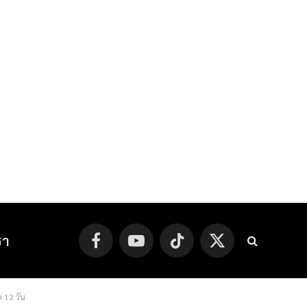
รา
Facebook
YouTube
TikTok
X
(Twitter)
 12 วัน