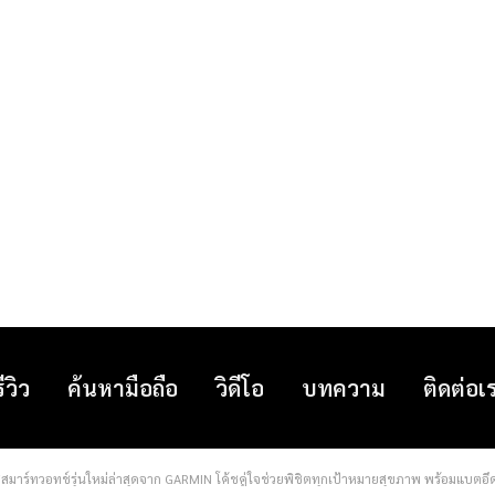
รีวิว
ค้นหามือถือ
วิดีโอ
บทความ
ติดต่อเ
สสมาร์ทวอทช์รุ่นใหม่ล่าสุดจาก GARMIN โค้ชคู่ใจช่วยพิชิตทุกเป้าหมายสุขภาพ พร้อมแบตอึด