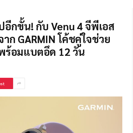
กขั้น! กับ Venu 4 จีพีเอส
ดจาก GARMIN โค้ชคู่ใจช่วย
พร้อมแบตอึด 12 วัน
est