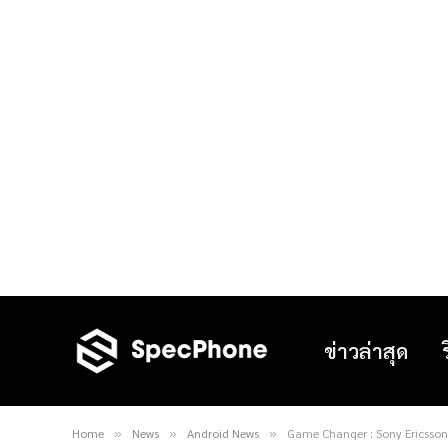
ข่าวล่าสุด
Home
News
Android News
Game Changer : Sony Ericsson
»
»
»