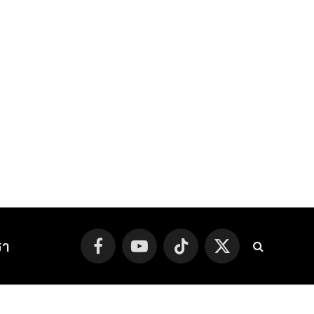
รา
Facebook
YouTube
TikTok
X
(Twitter)