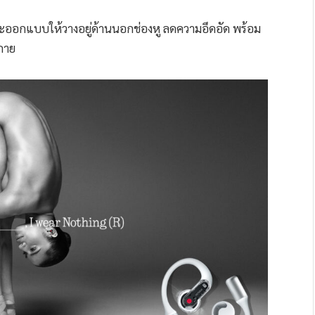
าะออกแบบให้วางอยู่ด้านนอกช่องหู ลดความอึดอัด พร้อม
กาย