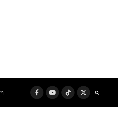
รา
Facebook
YouTube
TikTok
X
(Twitter)