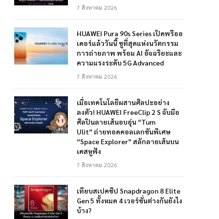
7 สิงหาคม 2026
HUAWEI Pura 90s Series เปิดพรีออ
เดอร์แล้ววันนี้ ชูที่สุดแห่งนวัตกรรม
การถ่ายภาพ พร้อม AI อัจฉริยะและ
ความแรงระดับ 5G Advanced
7 สิงหาคม 2026
เมื่อเทคโนโลยีผสานศิลปะอย่าง
ลงตัว! HUAWEI FreeClip 2 S จับมือ
ศิลปินลายเส้นอบอุ่น “Tum
Ulit” ถ่ายทอดคอลเลกชันพิเศษ
“Space Explorer” สลักลายเส้นบน
เคสหูฟัง
7 สิงหาคม 2026
เทียบสเปคชิป Snapdragon 8 Elite
Gen 5 ทั้งหมด 4 เวอร์ชั่นต่างกันยังไง
บ้าง?