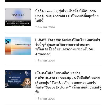
มือถือ Samsung รุ่นไหนบ้างที่จะได้อัปเกรด
One UI 9.0 (Android 17) เป็นเวอร์ชั่นสุดท้าย
ในปีนี้
7 สิงหาคม 2026
HUAWEI Pura 90s Series เปิดพรีออเดอร์แล้ว
วันนี้ ชูที่สุดแห่งนวัตกรรมการถ่ายภาพ
พร้อม AI อัจฉริยะและความแรงระดับ 5G
Advanced
7 สิงหาคม 2026
เมื่อเทคโนโลยีผสานศิลปะอย่าง
ลงตัว! HUAWEI FreeClip 2 S จับมือศิลปินลาย
เส้นอบอุ่น “Tum Ulit” ถ่ายทอดคอลเลกชัน
พิเศษ “Space Explorer” สลักลายเส้นบนเคสหู
ฟัง
7 สิงหาคม 2026