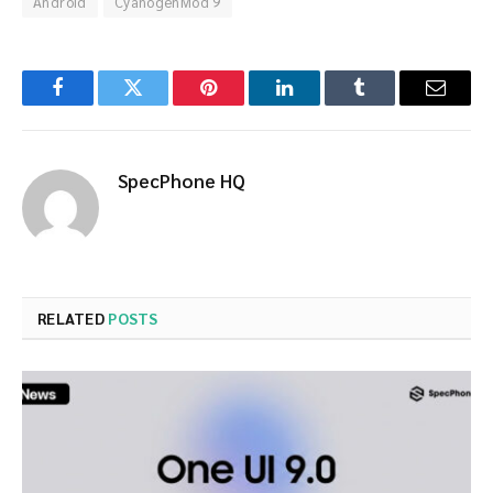
Android
CyanogenMod 9
Facebook
Twitter
Pinterest
LinkedIn
Tumblr
Email
SpecPhone HQ
RELATED
POSTS