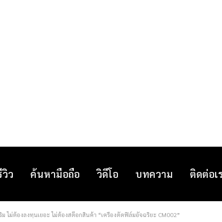
รีวิว
ค้นหามือถือ
วิดีโอ
บทความ
ติดต่อเ
ิม ไม่ต้องลงทุนเยอะ ไม่ต้องสต๊อกสินค้า “เครื่องตัดฟิล์มอัจฉริยะ CM002”