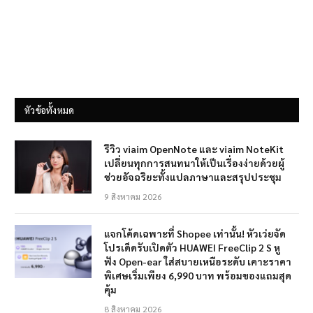
หัวข้อทั้งหมด
รีวิว viaim OpenNote และ viaim NoteKit
เปลี่ยนทุกการสนทนาให้เป็นเรื่องง่ายด้วยผู้
ช่วยอัจฉริยะทั้งแปลภาษาและสรุปประชุม
9 สิงหาคม 2026
แจกโค้ดเฉพาะที่ Shopee เท่านั้น! หัวเว่ยจัด
โปรเด็ดรับเปิดตัว HUAWEI FreeClip 2 S หู
ฟัง Open-ear ใส่สบายเหนือระดับ เคาะราคา
พิเศษเริ่มเพียง 6,990 บาท พร้อมของแถมสุด
คุ้ม
8 สิงหาคม 2026