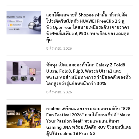
แจกโค้ดเฉพาะที่ Shopee เท่านั้น! หัวเว่ยจัด
โปรเด็ดรับเปิดตัว HUAWEI FreeClip 2 S หู
ฟัง Open-ear ใส่สบายเหนือระดับ เคาะราคา
พิเศษเริ่มเพียง 6,990 บาท พร้อมของแถมสุด
คุ้ม
8 สิงหาคม 2026
ซัมซุง เปิดยอดจองทั่วโลก Galaxy Z Fold8
Ultra, Fold8, Flip8, Watch Ultra2 และ
Watch9 อย่างเป็นทางการ ว่ามียอดสั่งจองทั่ว
โลกสูงกว่ารุ่นก่อนหน้ากว่า 30%
8 สิงหาคม 2026
realme เตรียมฉลองครบรอบแบรนด์กับ “828
Fan Festival 2026” ภายใต้คอนเซ็ปต์ “Make
Your Passion Real” ชวนแฟนเกมค้นหา
Gaming DNA พร้อมเปิดศึก ROV ชิงแชมป์และ
ลุ้นรับ realme 16 Pro+ 5G