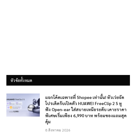
หัวข้อทั้งหมด
แจกโค้ดเฉพาะที่ Shopee เท่านั้น! หัวเว่ยจัด
โปรเด็ดรับเปิดตัว HUAWEI FreeClip 2 S หู
ฟัง Open-ear ใส่สบายเหนือระดับ เคาะราคา
พิเศษเริ่มเพียง 6,990 บาท พร้อมของแถมสุด
คุ้ม
8 สิงหาคม 2026