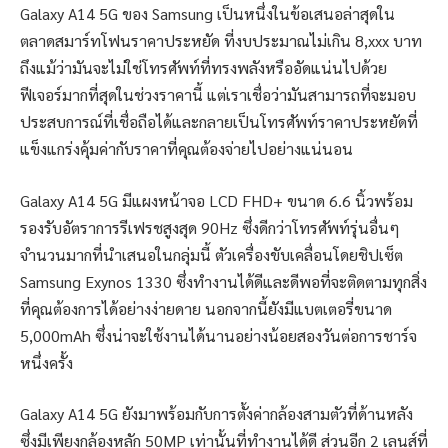
Galaxy A14 5G ของ Samsung เป็นหนึ่งในข้อเสนอล่าสุดใน
ตลาดสมาร์ทโฟนราคาประหยัด ที่งบประมาณไม่เกิน 8,xxx บาท
ถึงแม้ว่ามันจะไม่ใช่โทรศัพท์ที่ทรงพลังหรืออัดแน่นไปด้วย
ฟีเจอร์มากที่สุดในช่วงราคานี้ แต่เราเชื่อว่ามันสามารถที่จะมอบ
ประสบการณ์ที่เชื่อถือได้และกลายเป็นโทรศัพท์ราคาประหยัดที่
แข็งแกร่งคุ้มค่ากับราคาที่คุณต้องจ่ายไปอย่างแน่นอน
Galaxy A14 5G มีแผงหน้าจอ LCD FHD+ ขนาด 6.6 นิ้วพร้อม
รองรับอัตราการรีเฟรชสูงสุด 90Hz ซึ่งดีกว่าโทรศัพท์รุ่นอื่นๆ
จำนวนมากที่นำเสนอในกลุ่มนี้ ตัวเครื่องขับเคลื่อนโดยชิปเซ็ต
Samsung Exynos 1330 ซึ่งทำงานได้ดีและดีพอที่จะติดตามทุกสิ่ง
ที่คุณต้องการได้อย่างง่ายดาย นอกจากนี้ยังมีแบตเตอรี่ขนาด
5,000mAh ซึ่งน่าจะใช้งานได้นานอย่างน้อยสองวันต่อการชาร์จ
หนึ่งครั้ง
Galaxy A14 5G ยังมาพร้อมกับการตั้งค่ากล้องสามตัวที่ด้านหลัง
ซึ่งมีเพียงกล้องหลัก 50MP เท่านั้นที่ทำงานได้ดี ส่วนอีก 2 เลนส์ที่