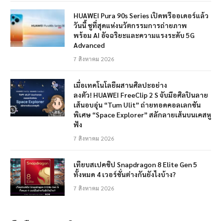
HUAWEI Pura 90s Series เปิดพรีออเดอร์แล้ว
วันนี้ ชูที่สุดแห่งนวัตกรรมการถ่ายภาพ
พร้อม AI อัจฉริยะและความแรงระดับ 5G
Advanced
7 สิงหาคม 2026
เมื่อเทคโนโลยีผสานศิลปะอย่าง
ลงตัว! HUAWEI FreeClip 2 S จับมือศิลปินลาย
เส้นอบอุ่น “Tum Ulit” ถ่ายทอดคอลเลกชัน
พิเศษ “Space Explorer” สลักลายเส้นบนเคสหู
ฟัง
7 สิงหาคม 2026
เทียบสเปคชิป Snapdragon 8 Elite Gen 5
ทั้งหมด 4 เวอร์ชั่นต่างกันยังไงบ้าง?
7 สิงหาคม 2026