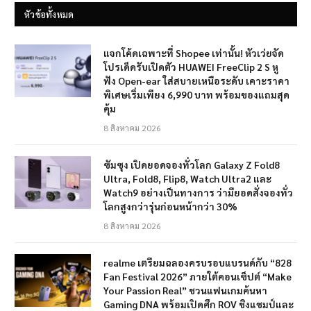
หัวข้อทั้งหมด
แจกโค้ดเฉพาะที่ Shopee เท่านั้น! หัวเว่ยจัด
โปรเด็ดรับเปิดตัว HUAWEI FreeClip 2 S หู
ฟัง Open-ear ใส่สบายเหนือระดับ เคาะราคา
พิเศษเริ่มเพียง 6,990 บาท พร้อมของแถมสุด
คุ้ม
8 สิงหาคม 2026
ซัมซุง เปิดยอดจองทั่วโลก Galaxy Z Fold8
Ultra, Fold8, Flip8, Watch Ultra2 และ
Watch9 อย่างเป็นทางการ ว่ามียอดสั่งจองทั่ว
โลกสูงกว่ารุ่นก่อนหน้ากว่า 30%
8 สิงหาคม 2026
realme เตรียมฉลองครบรอบแบรนด์กับ “828
Fan Festival 2026” ภายใต้คอนเซ็ปต์ “Make
Your Passion Real” ชวนแฟนเกมค้นหา
Gaming DNA พร้อมเปิดศึก ROV ชิงแชมป์และ