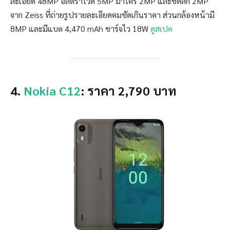
ละเอียด 48MP อัลตร้าไวด์ 5MP มาโคร 2MP และชัดลึก 2MP
จาก Zeiss ที่ถ่ายรูปรายละเอียดคมชัดเกินราคา ส่วนกล้องหน้ามี
8MP และมีแบต 4,470 mAh ชาร์จไว 18W
ดูสเปค
4.
Nokia C12
: ราคา 2,790 บาท