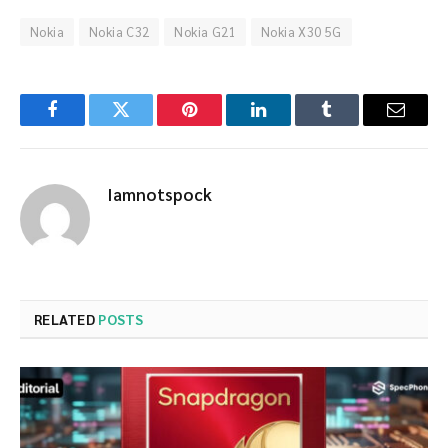
Nokia
Nokia C32
Nokia G21
Nokia X30 5G
Facebook
Twitter
Pinterest
LinkedIn
Tumblr
Email
Iamnotspock
RELATED
POSTS