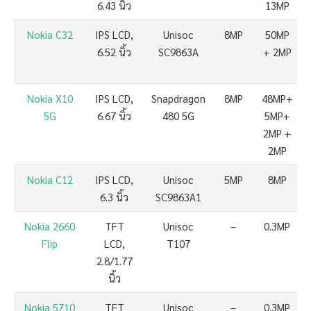
6.43 นิ้ว
13MP
Nokia C32
IPS LCD,
Unisoc
8MP
50MP
6.52 นิ้ว
SC9863A
+ 2MP
Nokia X10
IPS LCD,
Snapdragon
8MP
48MP+
5G
6.67 นิ้ว
480 5G
5MP+
2MP +
2MP
Nokia C12
IPS LCD,
Unisoc
5MP
8MP
6.3 นิ้ว
SC9863A1
Nokia 2660
TFT
Unisoc
–
0.3MP
Flip
LCD,
T107
2.8/1.77
นิ้ว
Nokia 5710
TFT
Unisoc
–
0.3MP