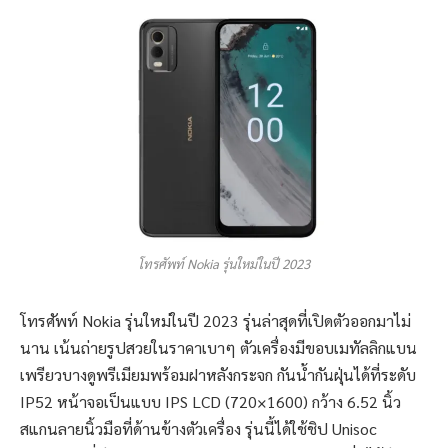
โทรศัพท์ Nokia รุ่นใหม่ในปี 2023
โทรศัพท์ Nokia รุ่นใหม่ในปี 2023 รุ่นล่าสุดที่เปิดตัวออกมาไม่
นาน เน้นถ่ายรูปสวยในราคาเบาๆ ตัวเครื่องมีขอบเมทัลลิกแบน
เพรียวบางดูพรีเมียมพร้อมฝาหลังกระจก กันน้ำกันฝุ่นได้ที่ระดับ
IP52 หน้าจอเป็นแบบ IPS LCD (720×1600) กว้าง 6.52 นิ้ว
สแกนลายนิ้วมือที่ด้านข้างตัวเครื่อง รุ่นนี้ได้ใช้ชิป Unisoc