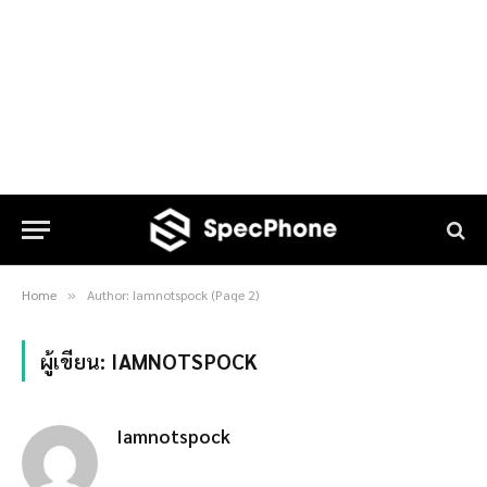
Home
Author: Iamnotspock (Page 2)
»
ผู้เขียน:
IAMNOTSPOCK
Iamnotspock