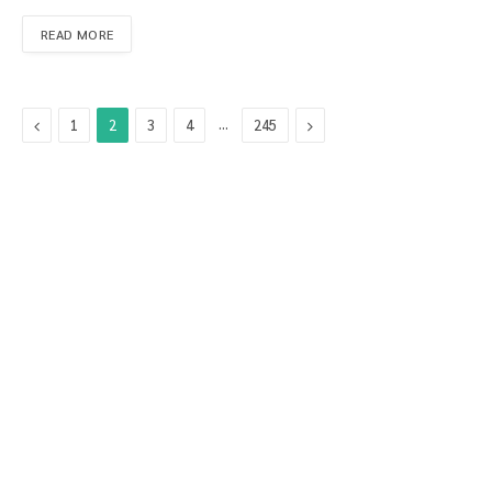
READ MORE
Previous
…
Next
1
2
3
4
245