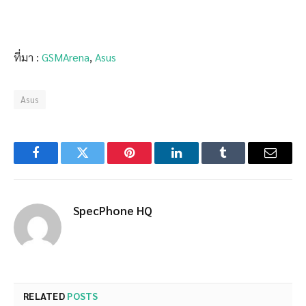
ที่มา :
GSMArena
,
Asus
Asus
Facebook
Twitter
Pinterest
LinkedIn
Tumblr
Email
SpecPhone HQ
RELATED
POSTS