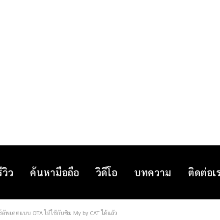
รีวิว
ค้นหามือถือ
วิดีโอ
บทความ
ติดต่อเ
ช์อัพเดตแบบ OTA ให้ใช้กับซิม My by CAT ได้แล้ว