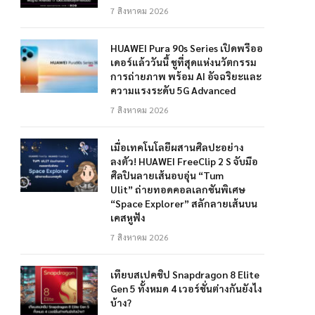
7 สิงหาคม 2026
HUAWEI Pura 90s Series เปิดพรีออ
เดอร์แล้ววันนี้ ชูที่สุดแห่งนวัตกรรม
การถ่ายภาพ พร้อม AI อัจฉริยะและ
ความแรงระดับ 5G Advanced
7 สิงหาคม 2026
เมื่อเทคโนโลยีผสานศิลปะอย่าง
ลงตัว! HUAWEI FreeClip 2 S จับมือ
ศิลปินลายเส้นอบอุ่น “Tum
Ulit” ถ่ายทอดคอลเลกชันพิเศษ
“Space Explorer” สลักลายเส้นบน
เคสหูฟัง
7 สิงหาคม 2026
เทียบสเปคชิป Snapdragon 8 Elite
Gen 5 ทั้งหมด 4 เวอร์ชั่นต่างกันยังไง
บ้าง?