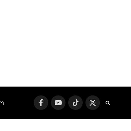
รา
Facebook
YouTube
TikTok
X
(Twitter)