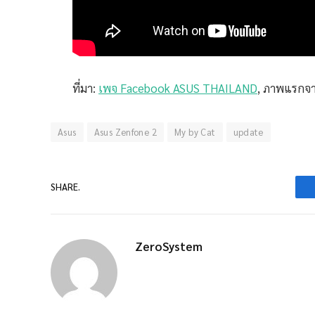
ที่มา:
เพจ Facebook ASUS THAILAND
, ภาพแรกจ
Asus
Asus Zenfone 2
My by Cat
update
SHARE.
ZeroSystem