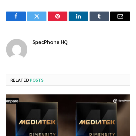
Facebook
Twitter
Pinterest
LinkedIn
Tumblr
Email
SpecPhone HQ
RELATED
POSTS