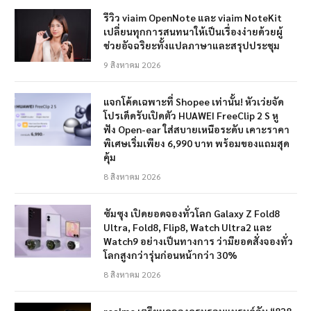
รีวิว viaim OpenNote และ viaim NoteKit
เปลี่ยนทุกการสนทนาให้เป็นเรื่องง่ายด้วยผู้
ช่วยอัจฉริยะทั้งแปลภาษาและสรุปประชุม
9 สิงหาคม 2026
แจกโค้ดเฉพาะที่ Shopee เท่านั้น! หัวเว่ยจัด
โปรเด็ดรับเปิดตัว HUAWEI FreeClip 2 S หู
ฟัง Open-ear ใส่สบายเหนือระดับ เคาะราคา
พิเศษเริ่มเพียง 6,990 บาท พร้อมของแถมสุด
คุ้ม
8 สิงหาคม 2026
ซัมซุง เปิดยอดจองทั่วโลก Galaxy Z Fold8
Ultra, Fold8, Flip8, Watch Ultra2 และ
Watch9 อย่างเป็นทางการ ว่ามียอดสั่งจองทั่ว
โลกสูงกว่ารุ่นก่อนหน้ากว่า 30%
8 สิงหาคม 2026
realme เตรียมฉลองครบรอบแบรนด์กับ “828