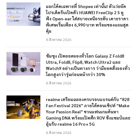
แจกโค้ดเฉพาะที่ Shopee เท่านั้น! หัวเว่ยจัด
โปรเด็ดรับเปิดตัว HUAWEI FreeClip 2 S หู
ฟัง Open-ear ใส่สบายเหนือระดับ เคาะราคา
พิเศษเริ่มเพียง 6,990 บาท พร้อมของแถมสุด
คุ้ม
8 สิงหาคม 2026
ซัมซุง เปิดยอดจองทั่วโลก Galaxy Z Fold8
Ultra, Fold8, Flip8, Watch Ultra2 และ
Watch9 อย่างเป็นทางการ ว่ามียอดสั่งจองทั่ว
โลกสูงกว่ารุ่นก่อนหน้ากว่า 30%
8 สิงหาคม 2026
realme เตรียมฉลองครบรอบแบรนด์กับ “828
Fan Festival 2026” ภายใต้คอนเซ็ปต์ “Make
Your Passion Real” ชวนแฟนเกมค้นหา
Gaming DNA พร้อมเปิดศึก ROV ชิงแชมป์และ
ลุ้นรับ realme 16 Pro+ 5G
8 สิงหาคม 2026