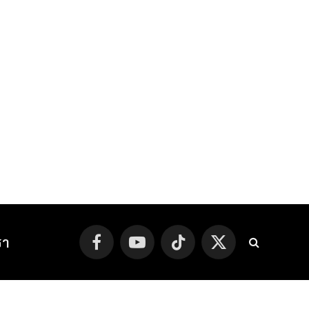
รา
Facebook
YouTube
TikTok
X
(Twitter)