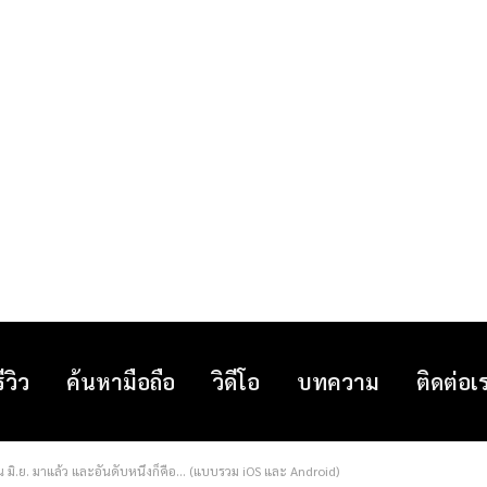
รีวิว
ค้นหามือถือ
วิดีโอ
บทความ
ติดต่อเ
ิ.ย. มาแล้ว และอันดับหนึ่งก็คือ… (แบบรวม iOS และ Android)