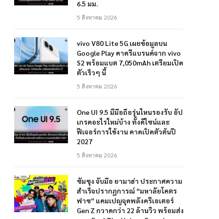
6.5 มม.
5 สิงหาคม 2026
vivo V80 Lite 5G เผยข้อมูลบน
Google Play คาดรีแบรนด์จาก vivo
S2 พร้อมแบต 7,050mAh เตรียมเปิด
ตัวเร็วๆ นี้
5 สิงหาคม 2026
One UI 9.5 มีมือถือรุ่นไหนรองรับ อัป
เกรดอะไรใหม่บ้าง ทั้งดีไซน์และ
ฟีเจอร์การใช้งาน คาดเปิดตัวต้นปี
2027
5 สิงหาคม 2026
ซัมซุง จับมือ ยามาฮ่า ประกาศความ
สำเร็จปรากฏการณ์ “มหาลัยโคตร
ฟาซ” แคมเปญจุดพลังครีเอเตอร์
Gen Z กวาดกว่า 22 ล้านวิว พร้อมส่ง