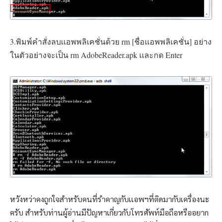
3.พิมพ์คำสั่งลบเเอพพลิเคชั่นด้วย rm [ชื่อเเอพพลิเคชั่น] อย่าง
ในตัวอย่างจะเป็น rm AdobeReader.apk เเละกด Enter
หวังหว่าคงถูกใจสำหรับคนที่รำคาญกับเเอพฯที่ติดมากับเครื่องนะ
ครับ สำหรับท่านผู้อ่านมีปัญหาเกี่ยวกับโทรศัพท์มือถือหรืออยาก