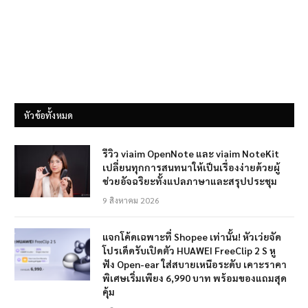
หัวข้อทั้งหมด
รีวิว viaim OpenNote และ viaim NoteKit
เปลี่ยนทุกการสนทนาให้เป็นเรื่องง่ายด้วยผู้
ช่วยอัจฉริยะทั้งแปลภาษาและสรุปประชุม
9 สิงหาคม 2026
แจกโค้ดเฉพาะที่ Shopee เท่านั้น! หัวเว่ยจัด
โปรเด็ดรับเปิดตัว HUAWEI FreeClip 2 S หู
ฟัง Open-ear ใส่สบายเหนือระดับ เคาะราคา
พิเศษเริ่มเพียง 6,990 บาท พร้อมของแถมสุด
คุ้ม