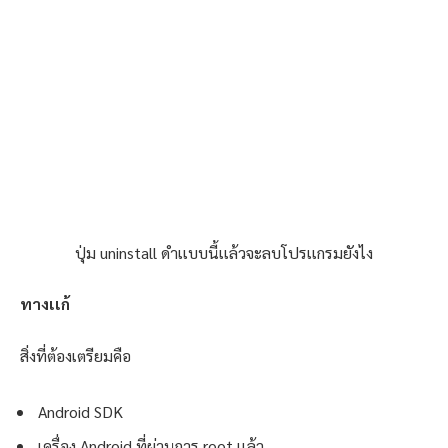
ปุ่ม uninstall ดำเเบบนี้เเล้วจะลบโปรเเกรมยังไง
ทางเเก้
สิ่งที่ต้องเตรียมคือ
Android SDK
เครื่อง Android ที่ผ่านการ root เเล้ว