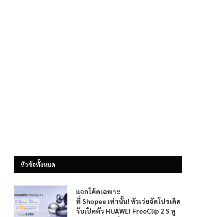
หัวข้อทั้งหมด
แจกโค้ดเฉพาะ
ที่ Shopee เท่านั้น! หัวเว่ยจัดโปรเด็ด
รับเปิดตัว HUAWEI FreeClip 2 S หู