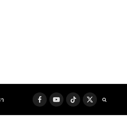
รา
Facebook
YouTube
TikTok
X
(Twitter)