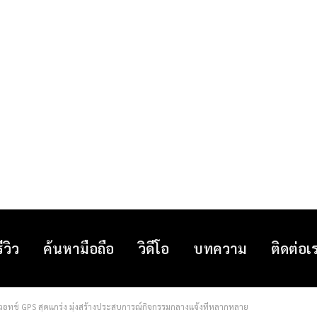
รีวิว
ค้นหามือถือ
วิดีโอ
บทความ
ติดต่อเ
วอทช์ GPS สุดแกร่ง มุ่งสร้างประสบการณ์กิจกรรมกลางแจ้งที่หลากหลาย