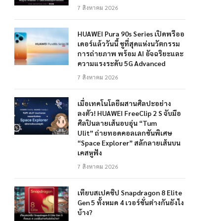
7 สิงหาคม 2026
HUAWEI Pura 90s Series เปิดพรีออ
เดอร์แล้ววันนี้ ชูที่สุดแห่งนวัตกรรม
การถ่ายภาพ พร้อม AI อัจฉริยะและ
ความแรงระดับ 5G Advanced
7 สิงหาคม 2026
เมื่อเทคโนโลยีผสานศิลปะอย่าง
ลงตัว! HUAWEI FreeClip 2 S จับมือ
ศิลปินลายเส้นอบอุ่น “Tum
Ulit” ถ่ายทอดคอลเลกชันพิเศษ
“Space Explorer” สลักลายเส้นบน
เคสหูฟัง
7 สิงหาคม 2026
เทียบสเปคชิป Snapdragon 8 Elite
Gen 5 ทั้งหมด 4 เวอร์ชั่นต่างกันยังไง
บ้าง?