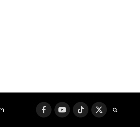
รา
Facebook
YouTube
TikTok
X
(Twitter)