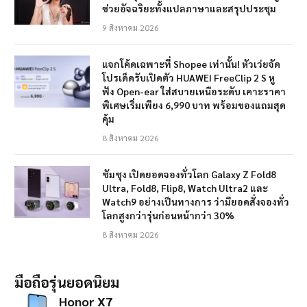
ช่วยอัจฉริยะทั้งแปลภาษาและสรุปประชุม
9 สิงหาคม 2026
แจกโค้ดเฉพาะที่ Shopee เท่านั้น! หัวเว่ยจัด
โปรเด็ดรับเปิดตัว HUAWEI FreeClip 2 S หู
ฟัง Open-ear ใส่สบายเหนือระดับ เคาะราคา
พิเศษเริ่มเพียง 6,990 บาท พร้อมของแถมสุด
คุ้ม
8 สิงหาคม 2026
ซัมซุง เปิดยอดจองทั่วโลก Galaxy Z Fold8
Ultra, Fold8, Flip8, Watch Ultra2 และ
Watch9 อย่างเป็นทางการ ว่ามียอดสั่งจองทั่ว
โลกสูงกว่ารุ่นก่อนหน้ากว่า 30%
8 สิงหาคม 2026
มือถือรุ่นยอดนิยม
Honor X7