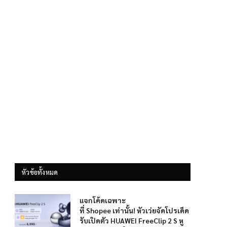
หัวข้อทั้งหมด
แจกโค้ดเฉพาะ
ที่ Shopee เท่านั้น! หัวเว่ยจัดโปรเด็ด
รับเปิดตัว HUAWEI FreeClip 2 S หู