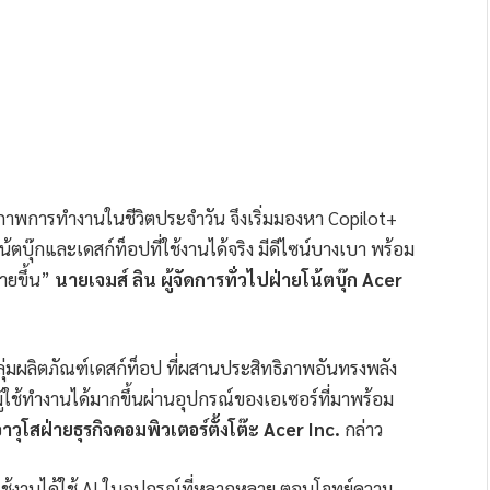
ทธิภาพการทำงานในชีวิตประจำวัน จึงเริ่มมองหา Copilot+
ตบุ๊กและเดสก์ท็อปที่ใช้งานได้จริง มีดีไซน์บางเบา พร้อม
่ายขึ้น”
นายเจมส์ ลิน ผู้จัดการทั่วไปฝ่ายโน้ตบุ๊ก Acer
ลุ่มผลิตภัณฑ์เดสก์ท็อป ที่ผสานประสิทธิภาพอันทรงพลัง
้ผู้ใช้ทำงานได้มากขึ้นผ่านอุปกรณ์ของเอเซอร์ที่มาพร้อม
วุโสฝ่ายธุรกิจคอมพิวเตอร์ตั้งโต๊ะ Acer Inc.
กล่าว
้ใช้งานได้ใช้ AI ในอุปกรณ์ที่หลากหลาย ตอบโจทย์ความ