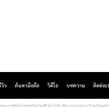
รีวิว
ค้นหามือถือ
วิดีโอ
บทความ
ติดต่อเ
spire มาพร้อมโปรเซสเซอร์รุ่นล่าสุดที่มี NPU ในตัว เพื่อการประมวลผล AI ที่รวดเร็วและมี