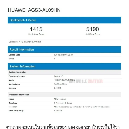
จากภาพคะแนนในฐานข้อมูลของ GeekBench นั้นจะเห็นได้ว่า