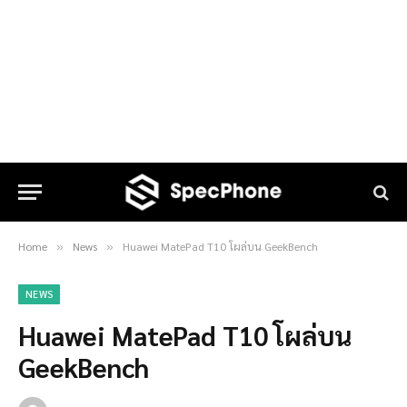
Home
News
Huawei MatePad T10 โผล่บน GeekBench
»
»
NEWS
Huawei MatePad T10 โผล่บน
GeekBench