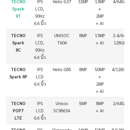
TECNO
IPS
Helio G37
32MP
13MP
4/64GB
Spark
LCD,
+
9T
90Hz
2MP
6.6 นิ้ว
+ AI
TECNO
IPS
UNISOC
8MP
13MP
2-4/64-
Spark
LCD,
T606
+ AI
128GB
8C
90Hz
6.6 นิ้ว
TECNO
IPS
Helio G85
8MP
50MP
4/128GB
Spark 8P
LCD
+
6.6 นิ้ว
2MP
+ AI
TECNO
IPS
Unisoc
5MP
8MP
2/64GB
POP7
LCD
SC9863A
+ AI
LTE
6.6 นิ้ว
TECNO
IPS
Dimensity
16MP
50MP
8/128GB