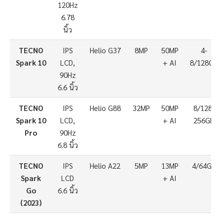
120Hz
6.78
นิ้ว
TECNO
IPS
Helio G37
8MP
50MP
4-
Spark 10
LCD,
+ AI
8/128GB
90Hz
6.6 นิ้ว
TECNO
IPS
Helio G88
32MP
50MP
8/128-
Spark 10
LCD,
+ AI
256GB
Pro
90Hz
6.8 นิ้ว
TECNO
IPS
Helio A22
5MP
13MP
4/64GB
Spark
LCD
+ AI
Go
6.6 นิ้ว
(2023)