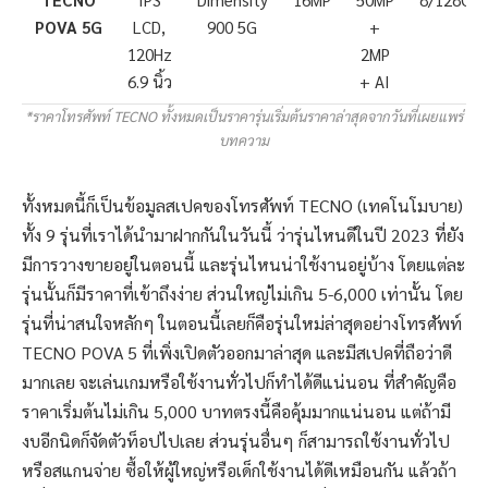
POVA 5G
LCD,
900 5G
+
120Hz
2MP
6.9 นิ้ว
+ AI
*ราคาโทรศัพท์ TECNO ทั้งหมดเป็นราคารุ่นเริ่มต้นราคาล่าสุดจากวันที่เผยแพร่
บทความ
ทั้งหมดนี้ก็เป็นข้อมูลสเปคของโทรศัพท์ TECNO (เทคโนโมบาย)
ทั้ง 9 รุ่นที่เราได้นำมาฝากกันในวันนี้ ว่ารุ่นไหนดีในปี 2023 ที่ยัง
มีการวางขายอยู่ในตอนนี้ และรุ่นไหนน่าใช้งานอยู่บ้าง โดยแต่ละ
รุ่นนั้นก็มีราคาที่เข้าถึงง่าย ส่วนใหญ่ไม่เกิน 5-6,000 เท่านั้น โดย
รุ่นที่น่าสนใจหลักๆ ในตอนนี้เลยก็คือรุ่นใหม่ล่าสุดอย่างโทรศัพท์
TECNO POVA 5 ที่เพิ่งเปิดตัวออกมาล่าสุด และมีสเปคที่ถือว่าดี
มากเลย จะเล่นเกมหรือใช้งานทั่วไปก็ทำได้ดีแน่นอน ที่สำคัญคือ
ราคาเริ่มต้นไม่เกิน 5,000 บาทตรงนี้คือคุ้มมากแน่นอน แต่ถ้ามี
งบอีกนิดก็จัดตัวท็อปไปเลย ส่วนรุ่นอื่นๆ ก็สามารถใช้งานทั่วไป
หรือสแกนจ่าย ซื้อให้ผู้ใหญ่หรือเด็กใช้งานได้ดีเหมือนกัน แล้วถ้า