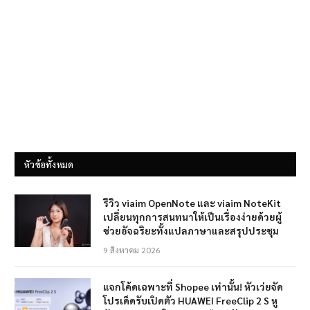
หัวข้อทั้งหมด
รีวิว viaim OpenNote และ viaim NoteKit
เปลี่ยนทุกการสนทนาให้เป็นเรื่องง่ายด้วยผู้
ช่วยอัจฉริยะทั้งแปลภาษาและสรุปประชุม
9 สิงหาคม 2026
แจกโค้ดเฉพาะที่ Shopee เท่านั้น! หัวเว่ยจัด
โปรเด็ดรับเปิดตัว HUAWEI FreeClip 2 S หู