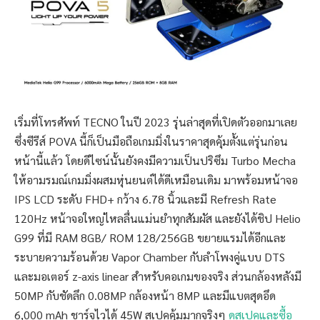
เริ่มที่โทรศัพท์ TECNO ในปี 2023 รุ่นล่าสุดที่เปิดตัวออกมาเลย
ซึ่งซีรีส์ POVA นี้ก็เป็นมือถือเกมมิ่งในราคาสุดคุ้มตั้งแต่รุ่นก่อน
หน้านี้แล้ว โดยดีไซน์นั้นยังคงมีความเป็นปริซึม Turbo Mecha
ให้อามรมณ์เกมมิ่งผสมหุ่นยนต์ได้ดีเหมือนเดิม มาพร้อมหน้าจอ
IPS LCD ระดับ FHD+ กว้าง 6.78 นิ้วและมี Refresh Rate
120Hz หน้าจอใหญ่ไหลลื่นแม่นยำทุกสัมผัส และยังได้ชิป Helio
G99 ที่มี RAM 8GB/ ROM 128/256GB ขยายแรมได้อีกและ
ระบายความร้อนด้วย Vapor Chamber กับลำโพงคู่แบบ DTS
และมอเตอร์ z-axis linear สำหรับคอเกมของจริง ส่วนกล้องหลังมี
50MP กับชัดลึก 0.08MP กล้องหน้า 8MP และมีแบตสุดอึด
6,000 mAh ชาร์จไวได้ 45W สเปคคุ้มมากจริงๆ
ดูสเปคและซื้อ