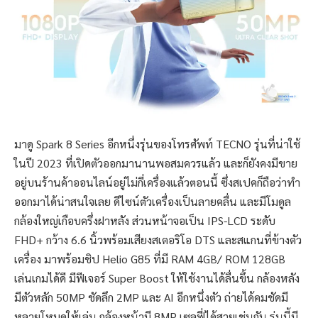
มาดู Spark 8 Series อีกหนึ่งรุ่นของโทรศัพท์ TECNO รุ่นที่น่าใช้
ในปี 2023 ที่เปิดตัวออกมานานพอสมควรแล้ว และก็ยังคงมีขาย
อยู่บนร้านค้าออนไลน์อยู่ไม่กี่เครื่องแล้วตอนนี้ ซึ่งสเปคก็ถือว่าทำ
ออกมาได้น่าสนใจเลย ดีไซน์ตัวเครื่องเป็นลายคลื่น และมีโมดูล
กล้องใหญ่เกือบครึ่งฝาหลัง ส่วนหน้าจอเป็น IPS-LCD ระดับ
FHD+ กว้าง 6.6 นิ้วพร้อมเสียงสเตอริโอ DTS และสแกนที่ข้างตัว
เครื่อง มาพร้อมชิป Helio G85 ที่มี RAM 4GB/ ROM 128GB
เล่นเกมได้ดี มีฟีเจอร์ Super Boost ให้ใช้งานได้ลื่นขึ้น กล้องหลัง
มีตัวหลัก 50MP ชัดลึก 2MP และ AI อีกหนึ่งตัว ถ่ายได้คมชัดมี
หลายโหมดให้เล่น กล้องหน้ามี 8MP เซลฟี่ได้สวยเช่นกัน รุ่นนี้มี