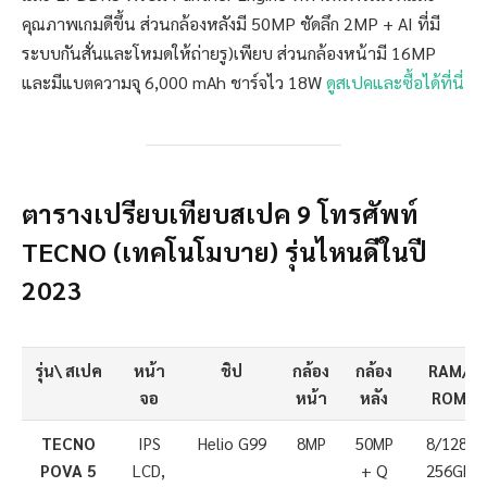
คุณภาพเกมดีขึ้น ส่วนกล้องหลังมี 50MP ชัดลึก 2MP + AI ที่มี
ระบบกันสั่นและโหมดให้ถ่ายรู)เพียบ ส่วนกล้องหน้ามี 16MP
และมีแบตความจุ 6,000 mAh ชาร์จไว 18W
ดูสเปคและซื้อได้ที่นี่
ตารางเปรียบเทียบสเปค 9 โทรศัพท์
TECNO (เทคโนโมบาย) รุ่นไหนดีในปี
2023
รุ่น\ สเปค
หน้า
ชิป
กล้อง
กล้อง
RAM/
จอ
หน้า
หลัง
ROM
TECNO
IPS
Helio G99
8MP
50MP
8/128-
POVA 5
LCD,
+ Q
256GB