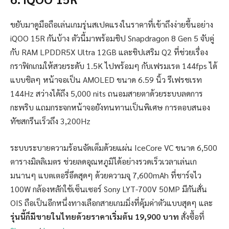
ขยับมาดูมือถือเล่นเกมรุ่นสเปคแรงในราคาที่เข้าถึงง่ายขึ้นอย่าง
iQOO 15R กันบ้าง ตัวนี้มาพร้อมชิป Snapdragon 8 Gen 5 จับคู่
กับ RAM LPDDR5X Ultra 12GB และชิปเสริม Q2 ที่ช่วยเรื่อง
กราฟิกเกมให้สวยระดับ 1.5K ไปพร้อมๆ กับเฟรมเรต 144fps ได้
แบบชิลๆ หน้าจอเป็น AMOLED ขนาด 6.59 นิ้ว รีเฟรชเรท
144Hz สว่างได้ถึง 5,000 nits ถนอมสายตาด้วยระบบลดการ
กะพริบ แถมกระจกหน้าจอยังทนทานเป็นพิเศษ การตอบสนอง
ทัชสกรีนเร็วถึง 3,200Hz
ระบบระบายความร้อนจัดเต็มด้วยแผ่น IceCore VC ขนาด 6,500
ตารางมิลลิเมตร ช่วยลดอุณหภูมิได้อย่างรวดเร็วเวลาเล่นเก
มนานๆ แบตเตอรี่อึดสุดๆ ด้วยความจุ 7,600mAh ที่ชาร์จไว
100W กล้องหลักใช้เซ็นเซอร์ Sony LYT-700V 50MP มีกันสั่น
OIS ถือเป็นอีกหนึ่งทางเลือกสายเกมมิ่งที่คุ้มค่าตัวแบบสุดๆ และ
รุ่นนี้ก็มีขายในไทยด้วยราคาเริ่มต้น 19,900 บาท
สั่งซื้อที่