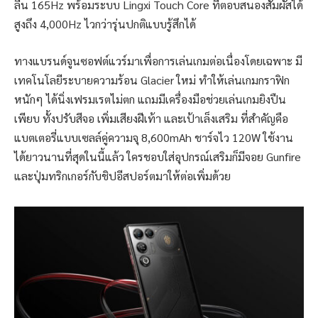
ลื่น 165Hz พร้อมระบบ Lingxi Touch Core ที่ตอบสนองสัมผัสได้
สูงถึง 4,000Hz ไวกว่ารุ่นปกติแบบรู้สึกได้
ทางแบรนด์จูนซอฟต์แวร์มาเพื่อการเล่นเกมต่อเนื่องโดยเฉพาะ มี
เทคโนโลยีระบายความร้อน Glacier ใหม่ ทำให้เล่นเกมกราฟิก
หนักๆ ได้นิ่งเฟรมเรตไม่ตก แถมมีเครื่องมือช่วยเล่นเกมยิงปืน
เพียบ ทั้งปรับสีจอ เพิ่มเสียงฝีเท้า และเป้าเล็งเสริม ที่สำคัญคือ
แบตเตอรี่แบบเซลล์คู่ความจุ 8,600mAh ชาร์จไว 120W ใช้งาน
ได้ยาวนานที่สุดในนี้แล้ว ใครชอบใส่อุปกรณ์เสริมก็มีจอย Gunfire
และปุ่มทริกเกอร์กับชิปอีสปอร์ตมาให้ต่อเพิ่มด้วย