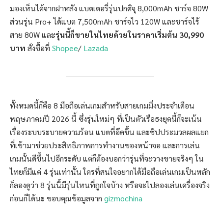
มองเห็นได้จากฝาหลัง แบตเตอรี่รุ่นปกติจุ 8,000mAh ชาร์จ 80W
ส่วนรุ่น Pro+ ได้แบต 7,500mAh ชาร์จไว 120W และชาร์จไร้
สาย 80W แล
ะรุ่นนี้ก็ขายในไทยด้วยในราคาเริ่มต้น 30,990
บาท
สั่งซื้อที่
Shopee
/
Lazada
ทั้งหมดนี้ก็คือ 8 มือถือเล่นเกมสำหรับสายเกมมิ่งประจำเดือน
พฤษภาคมปี 2026 นี้ ซึ่งรุ่นใหม่ๆ ที่เป็นตัวเรือธงยุคนี้ก็จะเน้น
เรื่องระบบระบายความร้อน แบตที่อึดขึ้น และชิปประมวลผลแยก
ที่เข้ามาช่วยประสิทธิภาพการทำงานของหน้าจอ และการเล่น
เกมนั้นดีขึ้นไปอีกระดับ แต่ก็ต้องบอกว่ารุ่นที่จะวางขายจริงๆ ใน
ไทยก็มีแค่ 4 รุ่นเท่านั้น ใครที่สนใจอยากได้มือถือเล่นเกมเป็นหลัก
ก็ลองดูว่า 8 รุ่นนี้มีรุ่นไหนที่ถูกใจบ้าง หรือจะไปลองเล่นเครื่องจริง
ก่อนก็ได้นะ ขอบคุณข้อมูลจาก
gizmochina