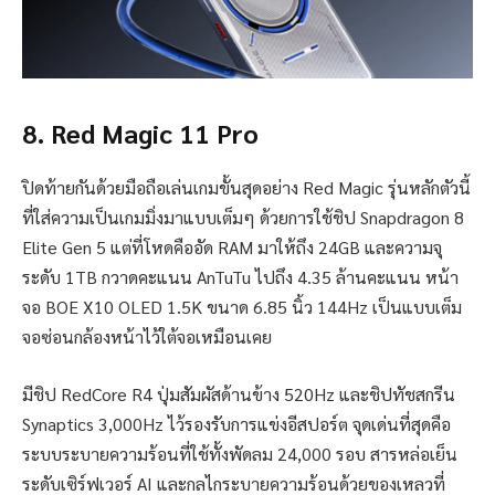
8. Red Magic 11 Pro
ปิดท้ายกันด้วยมือถือเล่นเกมขั้นสุดอย่าง Red Magic รุ่นหลักตัวนี้
ที่ใส่ความเป็นเกมมิ่งมาแบบเต็มๆ ด้วยการใช้ชิป Snapdragon 8
Elite Gen 5 แต่ที่โหดคืออัด RAM มาให้ถึง 24GB และความจุ
ระดับ 1TB กวาดคะแนน AnTuTu ไปถึง 4.35 ล้านคะแนน หน้า
จอ BOE X10 OLED 1.5K ขนาด 6.85 นิ้ว 144Hz เป็นแบบเต็ม
จอซ่อนกล้องหน้าไว้ใต้จอเหมือนเคย
มีชิป RedCore R4 ปุ่มสัมผัสด้านข้าง 520Hz และชิปทัชสกรีน
Synaptics 3,000Hz ไว้รองรับการแข่งอีสปอร์ต จุดเด่นที่สุดคือ
ระบบระบายความร้อนที่ใช้ทั้งพัดลม 24,000 รอบ สารหล่อเย็น
ระดับเซิร์ฟเวอร์ AI และกลไกระบายความร้อนด้วยของเหลวที่