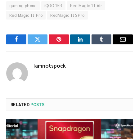
gaming phone
iQOO 15R
Red Magic 11 Air
Red Magic 11 Pro
RedMagic 11S Pro
Facebook
Twitter
Pinterest
LinkedIn
Tumblr
Email
Iamnotspock
RELATED
POSTS