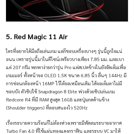
5. Red Magic 11 Air
ใครที่อยากได้มือถือเล่นเกม แต่ก็ชอบเครื่องบางๆ รุ่นนี้ถูกใจแน่
อนน เพราะรุ่นนี้มาในดีไซน์เพรียวบางเพียง 7.85 มม. และเบา
แค่ 207 กรัม พกพาง่ายกว่ารุ่น Pro แต่สเปคข้างในยังจัดเต็มเพื่อ
เกมเมอร์ ทั้งหน้าจอ OLED 1.5K ขนาด 6.85 นิ้ว ลื่นๆ 144Hz มี
การซ่อนกล้องหน้า 16MP ไว้ใต้จอเหมือนเดิม ได้จอเต็มตาไม่มี
ขอบบัง ตัวชิปใช้ Snapdragon 8 Elite พ่วงด้วยชิปเล่นเกม
Redcore R4 ที่มี RAM สูงสุด 16GB และปุ่มกดด้านข้าง
(Shoulder triggers) ที่ตอบสนองไว 520Hz
เรื่องระบายความร้อนก็ไม่ต้องห่วงเพราะมีพัดลมระบายอากาศ
Turbo Fan 4.0 ที่ใช้แผ่นทองแดงกราฟีน และระบบ VC มาให้