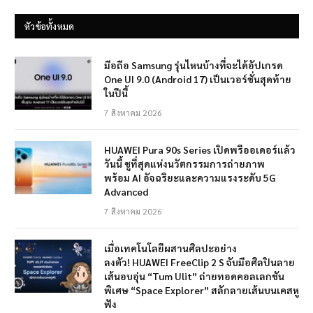
หัวข้อทั้งหมด
มือถือ Samsung รุ่นไหนบ้างที่จะได้อัปเกรด
One UI 9.0 (Android 17) เป็นเวอร์ชั่นสุดท้าย
ในปีนี้
7 สิงหาคม 2026
HUAWEI Pura 90s Series เปิดพรีออเดอร์แล้ว
วันนี้ ชูที่สุดแห่งนวัตกรรมการถ่ายภาพ
พร้อม AI อัจฉริยะและความแรงระดับ 5G
Advanced
7 สิงหาคม 2026
เมื่อเทคโนโลยีผสานศิลปะอย่าง
ลงตัว! HUAWEI FreeClip 2 S จับมือศิลปินลาย
เส้นอบอุ่น “Tum Ulit” ถ่ายทอดคอลเลกชัน
พิเศษ “Space Explorer” สลักลายเส้นบนเคสหู
ฟัง