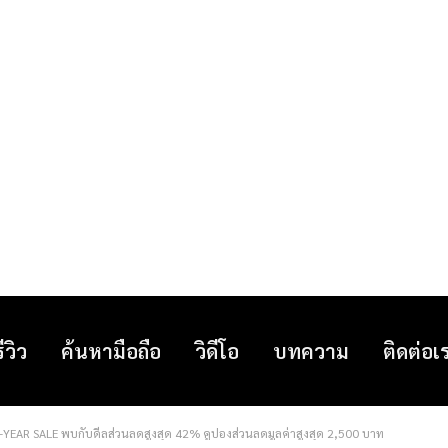
รีวิว
ค้นหามือถือ
วิดีโอ
บทความ
ติดต่อเ
D-YEAR SALE พบกับดีลส่วนลดสูงสุด 42% คูปองส่วนลดมูลค่าสูงสุด 2,500 บาท