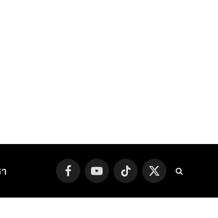
รา
Facebook
YouTube
TikTok
X
(Twitter)