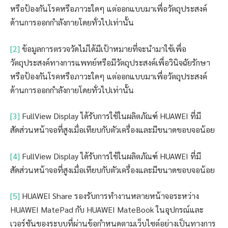
หรือป้องกันโรคหรือภาวะใดๆ แต่ออกแบบมาเพื่อวัตถุประสงค์
ด้านการออกกำลังกายโดยทั่วไปเท่านั้น
[2]
ข้อมูลการตรวจวัดไม่ได้มีเป้าหมายที่จะนำมาใช้เพื่อ
วัตถุประสงค์ทางการแพทย์หรือมีวัตถุประสงค์เพื่อวินิจฉัยรักษา
หรือป้องกันโรคหรือภาวะใดๆ แต่ออกแบบมาเพื่อวัตถุประสงค์
ด้านการออกกำลังกายโดยทั่วไปเท่านั้น
[3]
FullView Display ได้รับการใช้ในผลิตภัณฑ์ HUAWEI ที่มี
สัดส่วนหน้าจอที่สูงเมื่อเทียบกับตัวเครื่องและมีขนาดขอบจอน้อย
[4]
FullView Display ได้รับการใช้ในผลิตภัณฑ์ HUAWEI ที่มี
สัดส่วนหน้าจอที่สูงเมื่อเทียบกับตัวเครื่องและมีขนาดขอบจอน้อย
[5]
HUAWEI Share รองรับการทำงานหลายหน้าจอระหว่าง
HUAWEI MatePad กับ HUAWEI MateBook ในอุปกรณ์และ
เวอร์ชันของระบบที่ผ่านข้อกำหนดตามเว็บไซต์อย่างเป็นทางการ