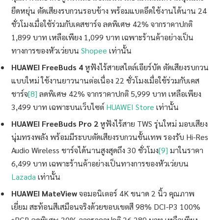
ยืดหยุ่น ตัดเสียงรบกวนรอบข้าง พร้อมแบตอึดใช้งานได้นาน 24
ชั่วโมงเมื่อใช้ร่วมกับเคสชาร์จ ลดพิเศษ 42% จากราคาปกติ
1,899 บาท เหลือเพียง 1,099 บาท เฉพาะร้านค้าอย่างเป็น
ทางการของหัวเว่ยบน
Shopee
เท่านั้น
HUAWEI FreeBuds 4
หูฟังไร้สายสไตล์เอียร์บัด ตัดเสียงรบกวน
แบบใหม่ ใช้งานยาวนานต่อเนื่อง 22 ชั่วโมงเมื่อใช้ร่วมกับเคส
ชาร์จ
[8]
ลดพิเศษ 42% จากราคาปกติ 5,999 บาท เหลือเพียง
3,499 บาท เฉพาะบนเว็บไซต์
HUAWEI Store
เท่านั้น
HUAWEI FreeBuds Pro 2
หูฟังไร้สาย TWS รุ่นใหม่ มอบเสียง
นุ่มทรงพลัง พร้อมมีระบบตัดเสียงรบกวนขั้นเทพ รองรับ Hi-Res
Audio Wireless ชาร์จได้นานสูงสุดถึง 30 ชั่วโมง
[9]
มาในราคา
6,499 บาท เฉพาะร้านค้าอย่างเป็นทางการของหัวเว่ยบน
Lazada
เท่านั้น
HUAWEI MateView
จอมอนิเตอร์ 4K ขนาด 2 นิ้ว คุณภาพ
เยี่ยม สะท้อนสีเสมือนจริงด้วยขอบเขตสี 98% DCI-P3 100%
sRGB ลดพิเศษ 30% จากราคาปกติ 26,289 บาท เหลือเพียง