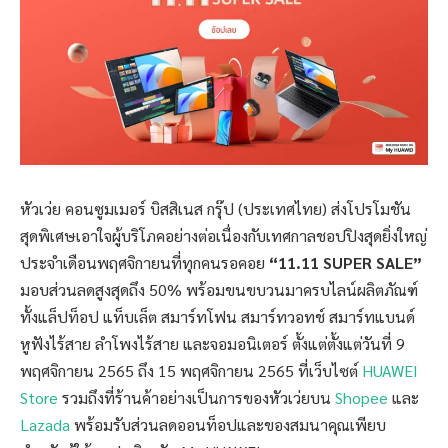
หัวเว่ย คอนซูมเมอร์ บิสสิเนส กรุ๊ป (ประเทศไทย) ส่งโปรโมชัน
สุดพิเศษเอาใจผู้บริโภคอย่างต่อเนื่องกับเทศกาลชอปปิงสุดยิ่งใหญ่
ประจำเดือนพฤศจิกายนที่ทุกคนรอคอย
“
11.11 SUPER SALE
”
มอบส่วนลดสูงสุดถึง 50% พร้อมขนขบวนมาครบไลน์ผลิตภัณฑ์
ทั้งแล็ปท็อป แท็บเล็ต สมาร์ทโฟน สมาร์ทวอทช์ สมาร์ทแบนด์
หูฟังไร้สาย ลำโพงไร้สาย และจอมอนิเตอร์ ตั้งแต่ตั้งแต่วันที่ 9
พฤศจิกายน 2565 ถึง 15 พฤศจิกายน 2565 ที่เว็บไซต์
HUAWEI
Store
รวมถึงที่ร้านค้าอย่างเป็นการของหัวเว่ยบน
Shopee
และ
Lazada
พร้อมรับส่วนลดออนท็อปและของสมนาคุณเพียบ