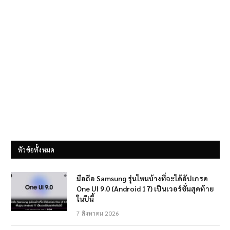
หัวข้อทั้งหมด
มือถือ Samsung รุ่นไหนบ้างที่จะได้อัปเกรด
One UI 9.0 (Android 17) เป็นเวอร์ชั่นสุดท้าย
ในปีนี้
7 สิงหาคม 2026