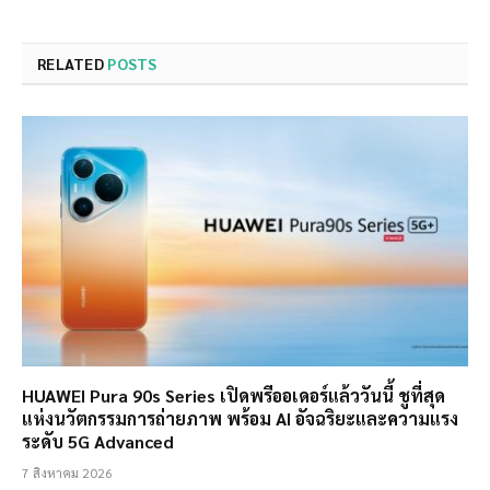
RELATED
POSTS
HUAWEI Pura 90s Series เปิดพรีออเดอร์แล้ววันนี้ ชูที่สุด
แห่งนวัตกรรมการถ่ายภาพ พร้อม AI อัจฉริยะและความแรง
ระดับ 5G Advanced
7 สิงหาคม 2026