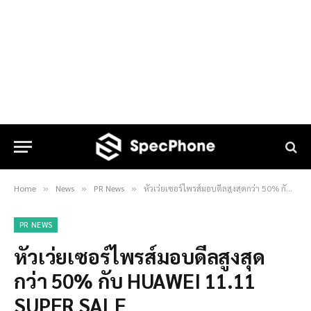
Home
News
PR News
หัวเว่ยเซอร์ไพรส์มอบดีลสูงสุดกว่า 50% กับ HUAWEI 11.11 SUPER SALE
»
»
»
PR NEWS
หัวเว่ยเซอร์ไพรส์มอบดีลสูงสุด
กว่า 50% กับ HUAWEI 11.11
SUPER SALE