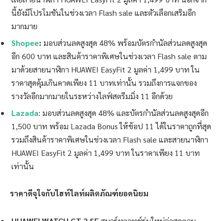
นี้ยังมีโปรโมชันในช่วงเวลา Flash sale และตัวเลือกเสริมอีก
มากมาย
Shopee
:
มอบส่วนลดสูงสุด 48% พร้อมบัตรกำนัลส่วนลดสูงสุด
อีก 600 บาท และสินค้าราคาพิเศษในช่วงเวลา Flash sale ตาม
มาด้วยสายนาฬิกา HUAWEI EasyFit 2 มูลค่า 1,499 บาท ใน
ราคาสุดคุ้มเกินคาดเพียง 11 บาทเท่านั้น รวมถึงการแจกของ
รางวัลอีกมากมายในระหว่างไลฟ์สตรีมมิ่ง 11 อีกด้วย
Lazada
: มอบส่วนลดสูงสุด 48% และบัตรกำนัลส่วนลดสูงสุดอีก
1,500 บาท พร้อม Lazada Bonus ให้ช้อป 11 ได้ในราคาถูกที่สุด
รวมถึงสินค้าราคาพิเศษในช่วงเวลา Flash sale และสายนาฬิกา
HUAWEI EasyFit 2 มูลค่า 1,499 บาท ในราคาเพียง 11 บาท
เท่านั้น
ราคาดีจุใจกับไฮท์ไลท์ผลิตภัณฑ์ยอดนิยม
HUAWEI WATCH GT 3 SE
สมาร์ทวอทช์รุ่นใหม่ล่าสุดตอบ