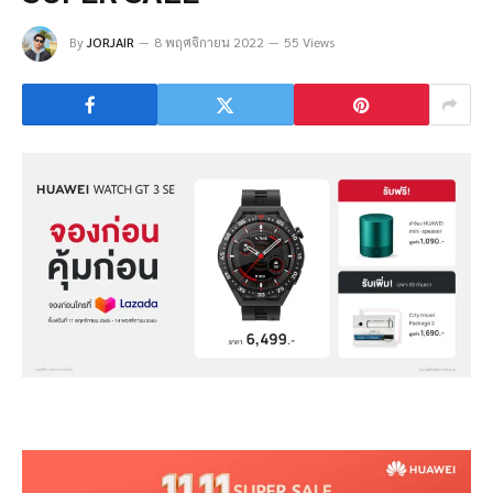
By
JORJAIR
8 พฤศจิกายน 2022
55 Views