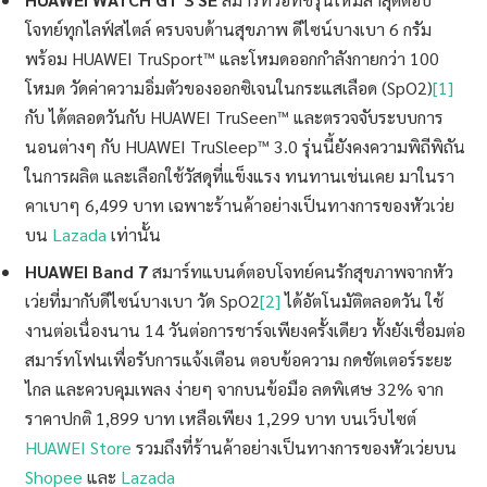
โจทย์ทุกไลฟ์สไตล์ ครบจบด้านสุขภาพ ดีไซน์บางเบา 6 กรัม
พร้อม HUAWEI TruSport™ และโหมดออกกำลังกายกว่า 100
โหมด วัดค่าความอิ่มตัวของออกซิเจนในกระแสเลือด (SpO2)
[1]
กับ ได้ตลอดวันกับ HUAWEI TruSeen™ และตรวจจับระบบการ
นอนต่างๆ กับ HUAWEI TruSleep™ 3.0 รุ่นนี้ยังคงความพิถีพิถัน
ในการผลิต และเลือกใช้วัสดุที่แข็งแรง ทนทานเช่นเคย มาในรา
คาเบาๆ 6,499 บาท เฉพาะร้านค้าอย่างเป็นทางการของหัวเว่ย
บน
Lazada
เท่านั้น
HUAWEI Band 7
สมาร์ทแบนด์ตอบโจทย์คนรักสุขภาพจากหัว
เว่ยที่มากับดีไซน์บางเบา วัด SpO2
[2]
ได้อัตโนมัติตลอดวัน ใช้
งานต่อเนื่องนาน 14 วันต่อการชาร์จเพียงครั้งเดียว ทั้งยังเชื่อมต่อ
สมาร์ทโฟนเพื่อรับการแจ้งเตือน ตอบข้อความ กดชัตเตอร์ระยะ
ไกล และควบคุมเพลง ง่ายๆ จากบนข้อมือ ลดพิเศษ 32% จาก
ราคาปกติ 1,899 บาท เหลือเพียง 1,299 บาท บนเว็บไซต์
HUAWEI Store
รวมถึงที่ร้านค้าอย่างเป็นทางการของหัวเว่ยบน
Shopee
และ
Lazada