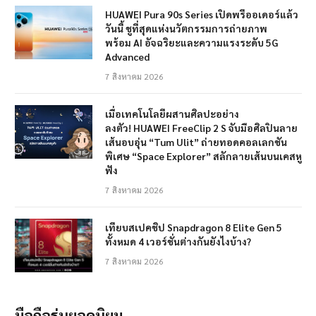
HUAWEI Pura 90s Series เปิดพรีออเดอร์แล้ว
วันนี้ ชูที่สุดแห่งนวัตกรรมการถ่ายภาพ
พร้อม AI อัจฉริยะและความแรงระดับ 5G
Advanced
7 สิงหาคม 2026
เมื่อเทคโนโลยีผสานศิลปะอย่าง
ลงตัว! HUAWEI FreeClip 2 S จับมือศิลปินลาย
เส้นอบอุ่น “Tum Ulit” ถ่ายทอดคอลเลกชัน
พิเศษ “Space Explorer” สลักลายเส้นบนเคสหู
ฟัง
7 สิงหาคม 2026
เทียบสเปคชิป Snapdragon 8 Elite Gen 5
ทั้งหมด 4 เวอร์ชั่นต่างกันยังไงบ้าง?
7 สิงหาคม 2026
มือถือรุ่นยอดนิยม