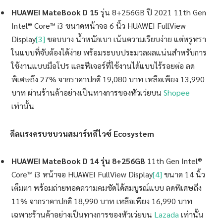
HUAWEI MateBook D 15
รุ่น 8+256GB ปี 2021 11th Gen
Intel® Core™ i3 ขนาดหน้าจอ 6 นิ้ว HUAWEI FullView
Display
[3]
ขอบบาง น้ำหนักเบา เน้นความเรียบง่าย แต่หรูหรา
ในแบบที่จับต้องได้ง่าย พร้อมระบบประมวลผลแน่นสำหรับการ
ใช้งานแบบมือโปร และฟีเจอร์ที่ใช้งานได้แบบไร้รอยต่อ ลด
พิเศษถึง 27% จากราคาปกติ 19,080 บาท เหลือเพียง 13,990
บาท ผ่านร้านค้าอย่างเป็นทางการของหัวเว่ยบน
Shopee
เท่านั้น
ดีลแรงครบขบวนสมาร์ทดีไวซ์
Ecosystem
HUAWEI MateBook D 14 รุ่น 8+256GB
11th Gen Intel®
Core™ i3 หน้าจอ HUAWEI FullView Display
[4]
ขนาด 14 นิ้ว
เต็มตา พร้อมถ่ายทอดความคมชัดได้สมบูรณ์แบบ ลดพิเศษถึง
11% จากราคาปกติ 18,990 บาท เหลือเพียง 16,990 บาท
เฉพาะร้านค้าอย่างเป็นทางการของหัวเว่ยบน
Lazada
เท่านั้น