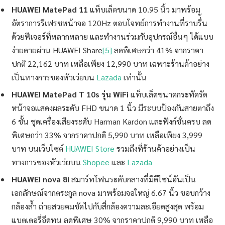
HUAWEI MatePad 11
แท็บเล็ตขนาด 10.95 นิ้ว มาพร้อม
อัตราการรีเฟรชหน้าจอ 120Hz ตอบโจทย์การทำงานที่ราบรื่้น
ด้วยฟีเจอร์ที่หลากหลาย และทำงานร่วมกับอุปกรณ์อื่นๆ ได้แบบ
ง่ายดายผ่าน HUAWEI Share
[5]
ลดพิเศษกว่า 41% จากราคา
ปกติ 22,162 บาท เหลือเพียง 12,990 บาท เฉพาะร้านค้าอย่าง
เป็นทางการของหัวเว่ยบน
Lazada
เท่านั้น
HUAWEI MatePad T 10s รุ่น WiFi
แท็บเล็ตขนาดกระทัดรัด
หน้าจอแสดงผลระดับ FHD ขนาด 1 นิ้ว มีระบบป้องกันสายตาถึง
6 ชั้น ชุดเครื่องเสียงระดับ Harman Kardon และฟังก์ชั่นครบ ลด
พิเศษกว่า 33% จากราคาปกติ 5,990 บาท เหลือเพียง 3,999
บาท บนเว็บไซต์
HUAWEI Store
รวมถึงที่ร้านค้าอย่างเป็น
ทางการของหัวเว่ยบน
Shopee
และ
Lazada
HUAWEI nova
8
i
สมาร์ทโฟนระดับกลางที่มีดีไซน์อันเป็น
เอกลักษณ์จากตระกูล nova มาพร้อมจอใหญ่ 6.67 นิ้ว ขอบกว้าง
กล้องล้ำ ถ่ายสวยคมชัดไปกับสี่กล้องความละเอียดสูงสุด พร้อม
แบตเตอรี่อึดทน ลดพิเศษ 30% จากราคาปกติ 9,990 บาท เหลือ