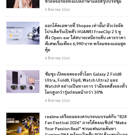
ช่วยอัจฉริยะทั้งแปลภาษาและสรุปประชุม
9 สิงหาคม 2026
แจกโค้ดเฉพาะที่ Shopee เท่านั้น! หัวเว่ยจัด
โปรเด็ดรับเปิดตัว HUAWEI FreeClip 2 S หู
ฟัง Open-ear ใส่สบายเหนือระดับ เคาะราคา
พิเศษเริ่มเพียง 6,990 บาท พร้อมของแถมสุด
คุ้ม
8 สิงหาคม 2026
ซัมซุง เปิดยอดจองทั่วโลก Galaxy Z Fold8
Ultra, Fold8, Flip8, Watch Ultra2 และ
Watch9 อย่างเป็นทางการ ว่ามียอดสั่งจองทั่ว
โลกสูงกว่ารุ่นก่อนหน้ากว่า 30%
8 สิงหาคม 2026
realme เตรียมฉลองครบรอบแบรนด์กับ “828
Fan Festival 2026” ภายใต้คอนเซ็ปต์ “Make
Your Passion Real” ชวนแฟนเกมค้นหา
Gaming DNA พร้อมเปิดศึก ROV ชิงแชมป์และ