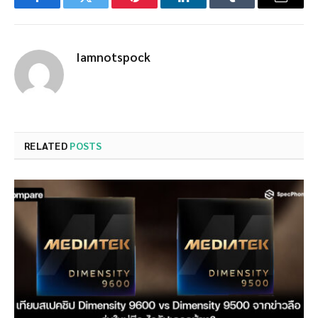
Facebook
Twitter
Pinterest
LinkedIn
Tumblr
Email
Iamnotspock
RELATED
POSTS