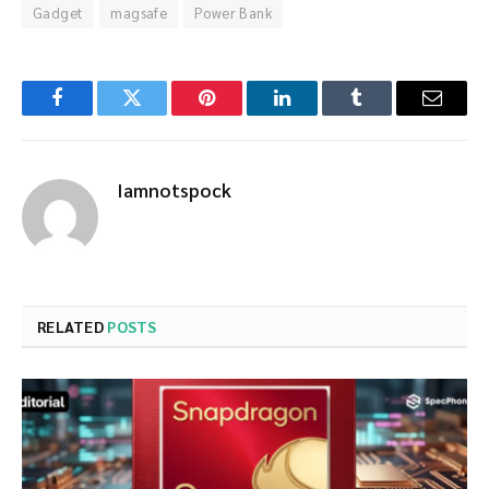
Gadget
magsafe
Power Bank
Facebook
Twitter
Pinterest
LinkedIn
Tumblr
Email
Iamnotspock
RELATED
POSTS