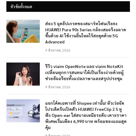
หัวข้อทั้งหมด
ส่อง 5 จุดอัปเกรดของสมาร์ทโฟนเรือธง
HUAWEI Pura 90s Series กล้องสมจริงฉลาด
ขึ้นด้วย AI ใช้งานลื่นไหลไร้สะดุดด้วย 5G
Advanced
9 สิงหาคม 2026
รีวิว viaim OpenNote และ viaim NoteKit
เปลี่ยนทุกการสนทนาให้เป็นเรื่องง่ายด้วยผู้
ช่วยอัจฉริยะทั้งแปลภาษาและสรุปประชุม
9 สิงหาคม 2026
แจกโค้ดเฉพาะที่ Shopee เท่านั้น! หัวเว่ยจัด
โปรเด็ดรับเปิดตัว HUAWEI FreeClip 2 S หู
ฟัง Open-ear ใส่สบายเหนือระดับ เคาะราคา
พิเศษเริ่มเพียง 6,990 บาท พร้อมของแถมสุด
คุ้ม
8 สิงหาคม 2026