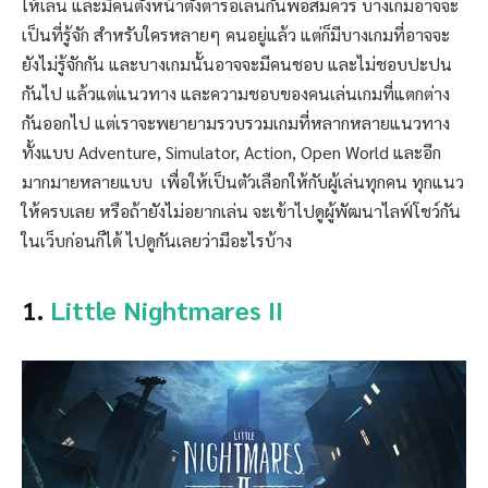
ให้เล่น และมีคนตั้งหน้าตั้งตารอเล่นกันพอสมควร บางเกมอาจจะ
เป็นที่รู้จัก สำหรับใครหลายๆ คนอยู่แล้ว แต่ก็มีบางเกมที่อาจจะ
ยังไม่รู้จักกัน และบางเกมนั้นอาจจะมีคนชอบ และไม่ชอบปะปน
กันไป แล้วแต่แนวทาง และความชอบของคนเล่นเกมที่แตกต่าง
กันออกไป แต่เราจะพยายามรวบรวมเกมที่หลากหลายแนวทาง
ทั้งแบบ Adventure, Simulator, Action, Open World และอีก
มากมายหลายแบบ เพื่อให้เป็นตัวเลือกให้กับผู้เล่นทุกคน ทุกแนว
ให้ครบเลย หรือถ้ายังไม่อยากเล่น จะเข้าไปดูผู้พัฒนาไลฟ์โชว์กัน
ในเว็บก่อนก็ได้ ไปดูกันเลยว่ามีอะไรบ้าง
1.
Little Nightmares II