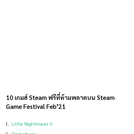
10 เกมส์ Steam ฟรีที่ห้ามพลาดบน Steam
Game Festival Feb’21
Little Nightmares II
Timberborn