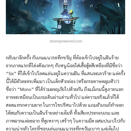
steampowered.com
กลับมาอีกครั้ง กับเกมแนวระทึกขวัญ ที่ต้องเข้าไปอยู่ในฝันร้าย
จากภาคแรกที่โด่งดังมากๆ กับหนูน้อยใส่เสื้อฮู้ดสีเหลืองที่มีชื่อว่า
“Six” ที่ได้เข้าไปโลดแล่นอยู่ในความฝัน ที่แสนจะเลวร้าย แต่ครั้ง
นี้ได้มีตัวละครเพิ่มมา เป็นเด็กหัวกล่อง (หรือกระดาษคลุมหัว?)
ชื่อว่า “Mono” ที่ได้ร่วมผจญภัยไปด้วยกัน ถึงแม้เกมนี้ดูภายนอก
อาจจะเหมือนเป็นเกมเดินผ่านด่านทั่วไป แต่ความจริงแล้วก็ได้
สอดแทรกความยาก ในการไขปริศนาไปด้วย แถมตัวเกมก็ทำออก
ได้สมกับความเป็นฝันร้ายอย่างเต็มที่ ทั้งเสียงประกอบเกม และ
ภาพฉากแต่ละฉาก ที่ดูเหงาๆ เศร้าๆ ในความมืด ผสมปนเปไปกับ
ความน่ากลัว ใครที่ชอบเล่นเกมแนวระทึกขวัญเบาๆ แต่เต็มไป