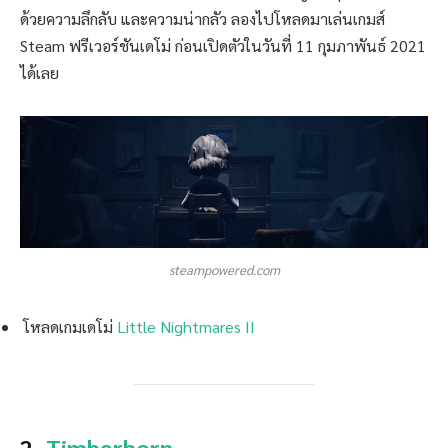
ด้วยความลึกลับ และความน่ากลัว ลองไปโหลดมาเล่นเกมส์
Steam ฟรีเวอร์ชันเดโม่ ก่อนเปิดตัวในวันที่ 11 กุมภาพันธ์ 2021
ได้เลย
steampowered.com
โหลดเกมเดโม่
Little Nightmares II
2.
Timberborn