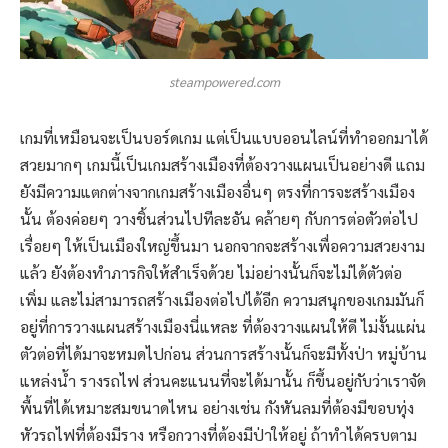
steampowered.com
เกมที่เหมือนจะเป็นบอร์ดเกม แต่เป็นแบบออนไลน์ที่ทำออกมาได้
สวยมากๆ เกมนี้เป็นเกมสร้างเมืองที่ต้องวางแผนเป็นอย่างดี แถม
ยังมีความแตกต่างจากเกมสร้างเมืองอื่นๆ ตรงที่การจะสร้างเมือง
นั้น ต้องค่อยๆ วางชิ้นส่วนไปทีละอัน คล้ายๆ กับการต่อตัวต่อไป
เรื่อยๆ ให้เป็นเมืองใหญ่ขึ้นมา นอกจากจะสร้างเพื่อความสวยงาม
แล้ว ยังต้องทำภารกิจให้สำเร็จด้วย ไม่อย่างนั้นก็จะไม่ได้ตัวต่อ
เพิ่ม และไม่สามารถสร้างเมืองต่อไปได้อีก ความสนุกของเกมมันก็
อยู่ที่การวางแผนสร้างเมืองนี่แหละ ที่ต้องวางแผนให้ดี ไม่งั้นแผ่น
ตัวต่อที่ได้มาจะหมดไปก่อน ส่วนการสร้างนั้นก็จะมีทั้งป่า หมู่บ้าน
แหล่งน้ำ รางรถไฟ ส่วนคะแนนที่จะได้มานั้น ก็ขึ้นอยู่กับว่าเราจัด
พื้นที่ได้เหมาะสมขนาดไหน อย่างเช่น กังหันลมที่ต้องมีขอบทุ่ง
หัวรถไฟที่ต้องมีราง หรือกวางที่ต้องมีป่าให้อยู่ ถ้าทำได้ครบตาม