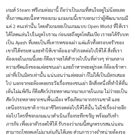
เกมส์ Steam ฟรีเกมต่อมานี้ ถือว่าเป็นเกมที่สนใจอยู่ไม่น้อยเลย
ทั้งภาพและเนื้อหาของเกม แถมเกมนี้เขาบอกมาว่าผู้พัฒนาเกมมี
แค่ 2 คนเท่านั้น โดยตัวเกมจะเป็นเกมแบบ Open World ที่ให้เรา
ได้โลดแล่นไปในยุคโบราณ ก่อนจะถึงยุคโคลัมเบีย เราจะได้รับบท
เป็น Ayash ที่เคยเป็นที่เคารพของเผ่า แต่แล้วทั้งครอบครัวของ
เขาก็ได้ทรยศ และทำให้เขาต้องเอาตัวรอดต่อไปให้ได้ สิ่งที่เรา
ต้องเจอในเกมนี้เลย ก็คือเราจะได้สำรวจไปในที่ต่างๆ ท่ามกลาง
ความขัดแย้งของแต่ละชนเผ่า และถ้าหากจะอยู่รอด ก็ต้องเข้าหา
เผ่าที่เป็นมิตรเท่านั้น แน่นอนว่าแต่ละเผ่า ก็ไม่ได้เป็นมิตรเสมอ
ไป นอกจากจะต้องคอยระวังเรื่องของชนเผ่า อีกสิ่งหนึ่งที่ทำให้ตื่น
เต้นไม่แพ้กัน ก็คือสัตว์ประหลาดมากมายภายในเกม ไม่ว่าจะเป็น
สัตว์ประหลาดจากชนพื้นเมือง หรือเกิดมาจากธรรมชาติ และ
เหนือธรรมชาติ การเอาชีวิตรอดต่อไปให้ได้นั้น ไม่ใช่เรื่องง่ายอีก
ต่อไป ใครที่ชอบเกมแนวดำเนินเรื่องระทึกขวัญ พร้อมกับทำ
ภารกิจ เพื่อเอาตัวรอดให้ได้ รับรองว่าเกมนี้สนุกครบรสแน่นอน
สามารถโหลดเดโม่มาเล่นกันได้เลย ส่วนการวางจำหน่ายต้องรอ