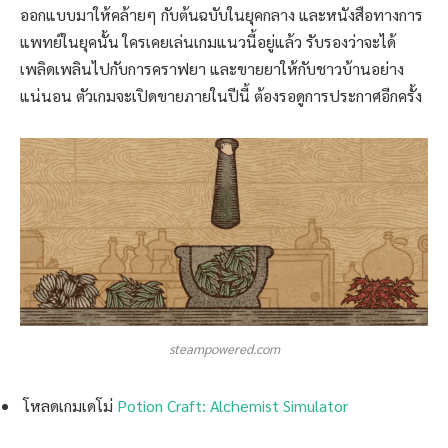
ออกแบบมาให้คล้ายๆ กับต้นฉบับในยุคกลาง และหนังสือทางการ
แพทย์ในยุคนั้น ใครเคยเล่นเกมแนวนี้อยู่แล้ว รับรองว่าจะได้
เพลิดเพลินไปกับการคราฟยา และขายยาให้กับชาวบ้านอย่าง
แน่นอน ตัวเกมจะเปิดขายภายในปีนี้ ต้องรอดูการประกาศอีกครั้ง
steampowered.com
โหลดเกมเดโม่
Potion Craft: Alchemist Simulator