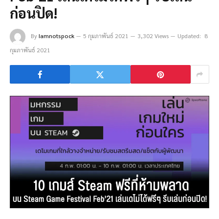
ก่อนปิด!
By
Iamnotspock
5 กุมภาพันธ์ 2021
3,302 Views
Updated:
8
กุมภาพันธ์ 2021