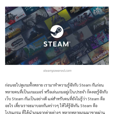
steampowered.com
ก่อนจะไปดูเกมทั้งหลาย เรามาทำความรู้จักกับ Steam กันก่อน
หลายคนที่เป็นเกมเมอร์ หรือเล่นเกมอยู่เป็นประจำ ก็คงจะรู้จักกับ
เว็บ Steam กันเป็นอย่างดี แต่สำหรับคนที่ยังไม่รู้ว่า Steam คือ
อะไร เดี๋ยวเราจะมาบอกกันคร่าวๆ ให้ได้รู้จักกัน Steam คือ
โปรแกรม ที่ได้นำเกมจากค่ายต่างๆ หลากหลายเกมมาขายผ่าน