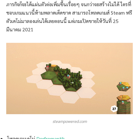
ภารกิจก็จะได้แผ่นตัวต่อเพิ่มขึ้นเรื่อยๆ จนกว่าจะสร้างไม่ได้ ใครที่
ชอบเกมแนวนี้ห้ามพลาดเด็ดขาด สามารถโหลดเกมส์ Steam ฟรี
ตัวเดโม่มาลองเล่นได้เลยตอนนี้ แต่เกมเปิดขายให้วันที่ 25
มีนาคม 2021
steampowered.com
โหลดเกมเดโม่
Dorfromantik