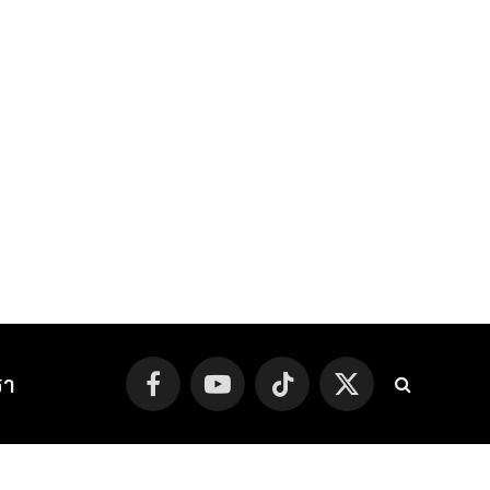
รา
Facebook
YouTube
TikTok
X
(Twitter)