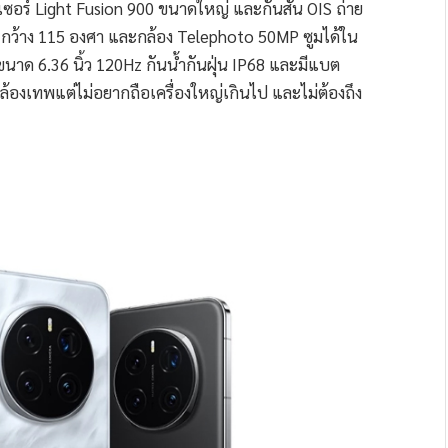
นเซอร์ Light Fusion 900 ขนาดใหญ่ และกันสั่น OIS ถ่าย
 กว้าง 115 องศา และกล้อง Telephoto 50MP ซูมได้ใน
าด 6.36 นิ้ว 120Hz กันน้ำกันฝุ่น IP68 และมีแบต
องเทพแต่ไม่อยากถือเครื่องใหญ่เกินไป และไม่ต้องถึง