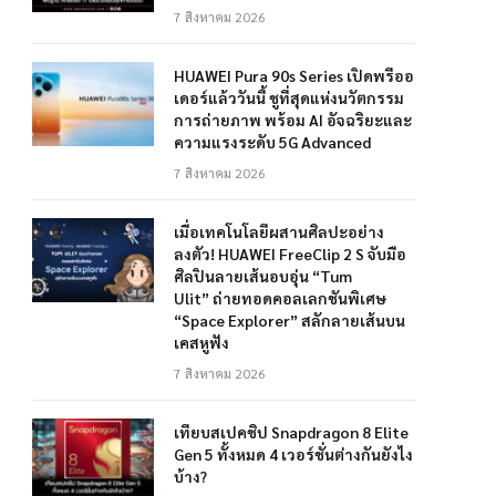
7 สิงหาคม 2026
HUAWEI Pura 90s Series เปิดพรีออ
เดอร์แล้ววันนี้ ชูที่สุดแห่งนวัตกรรม
การถ่ายภาพ พร้อม AI อัจฉริยะและ
ความแรงระดับ 5G Advanced
7 สิงหาคม 2026
เมื่อเทคโนโลยีผสานศิลปะอย่าง
ลงตัว! HUAWEI FreeClip 2 S จับมือ
ศิลปินลายเส้นอบอุ่น “Tum
Ulit” ถ่ายทอดคอลเลกชันพิเศษ
“Space Explorer” สลักลายเส้นบน
เคสหูฟัง
7 สิงหาคม 2026
เทียบสเปคชิป Snapdragon 8 Elite
Gen 5 ทั้งหมด 4 เวอร์ชั่นต่างกันยังไง
บ้าง?