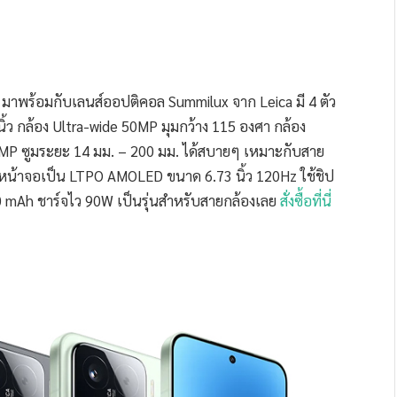
i มาพร้อมกับเลนส์ออปติคอล Summilux จาก Leica มี 4 ตัว
ว กล้อง Ultra-wide 50MP มุมกว้าง 115 องศา กล้อง
P ซูมระยะ 14 มม. – 200 มม. ได้สบายๆ เหมาะกับสาย
น้าจอเป็น LTPO AMOLED ขนาด 6.73 นิ้ว 120Hz ใช้ชิป
10 mAh ชาร์จไว 90W เป็นรุ่นสำหรับสายกล้องเลย
สั่งซื้อที่นี่