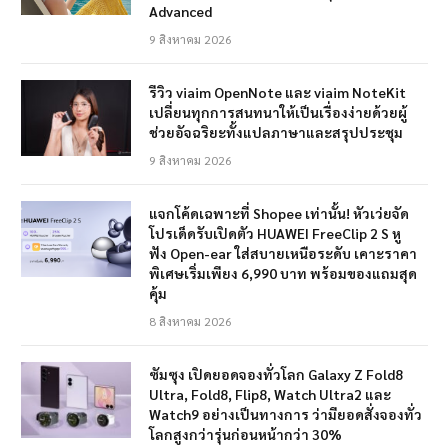
Advanced
9 สิงหาคม 2026
รีวิว viaim OpenNote และ viaim NoteKit
เปลี่ยนทุกการสนทนาให้เป็นเรื่องง่ายด้วยผู้
ช่วยอัจฉริยะทั้งแปลภาษาและสรุปประชุม
9 สิงหาคม 2026
แจกโค้ดเฉพาะที่ Shopee เท่านั้น! หัวเว่ยจัด
โปรเด็ดรับเปิดตัว HUAWEI FreeClip 2 S หู
ฟัง Open-ear ใส่สบายเหนือระดับ เคาะราคา
พิเศษเริ่มเพียง 6,990 บาท พร้อมของแถมสุด
คุ้ม
8 สิงหาคม 2026
ซัมซุง เปิดยอดจองทั่วโลก Galaxy Z Fold8
Ultra, Fold8, Flip8, Watch Ultra2 และ
Watch9 อย่างเป็นทางการ ว่ามียอดสั่งจองทั่ว
โลกสูงกว่ารุ่นก่อนหน้ากว่า 30%