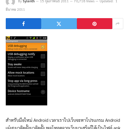
By
Sylenth
15 กุมภาพันธ์ 2011
70,718 Views
Updated:
1
มีนาคม 2011
สำหรับมือใหม่ Android เวลาเราไปเว็บจะหาโปรเเกรม Android
เจ๋งๆมาติดตั้งมาติดตั้ง พอโหลดจากเว็บมาเสร็จก็ได้เป็นไฟล์ apk