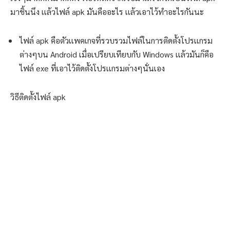
มาชิ้นนึง เเล้วไฟล์ apk มันคืออะไร เเล้วเอาไว้ทำอะไรกันนะ
ไฟล์ apk คือตัวเเพคเกจที่รวบรวมไฟล์ในการติดตั้งโปรเเกรม
ต่างๆบน Android เมื่อเปรียบเทียบกับ Windows เเล้วมันก็คือ
ไฟล์ exe ที่เอาไว้ติดตั้งโปรเเกรมต่างๆนั่นเอง
วิธีติดตั้งไฟล์ apk