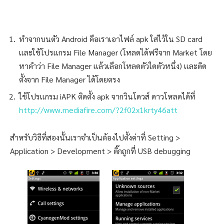
ทำจากบนตัว Android คือเราเอาไฟล์ apk ใส่ไว้ใน SD card
เเละใช้โปรเเกรม File Manager (โหลดได้ฟรีจาก Market โดย
หาคำว่า File Manager เเล้วเลือกโหลดตัวใดตัวหนึ่ง) เเละติด
ตั้งจาก File Manager ได้โดยตรง
ใช้โปรเเกรม iAPK ติดตั้ง apk จากวินโดวส์ ดาวโหลดได้ที่
http://www.mediafire.com/?2f02x1krty46att
สำหรับวิธีที่สองนั้นเราจำเป็นต้องไปตั้งค่าที่ Setting >
Application > Development > ติ๊กถูกที่ USB debugging