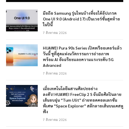
มือถือ Samsung รุ่นไหนบ้างที่จะได้อัปเกรด
One UI 9.0 (Android 17) เป็นเวอร์ชั่นสุดท้าย
ในปีนี้
7 สิงหาคม 2026
HUAWEI Pura 90s Series เปิดพรีออเดอร์แล้ว
วันนี้ ชูที่สุดแห่งนวัตกรรมการถ่ายภาพ
พร้อม AI อัจฉริยะและความแรงระดับ 5G
Advanced
7 สิงหาคม 2026
เมื่อเทคโนโลยีผสานศิลปะอย่าง
ลงตัว! HUAWEI FreeClip 2 S จับมือศิลปินลาย
เส้นอบอุ่น “Tum Ulit” ถ่ายทอดคอลเลกชัน
พิเศษ “Space Explorer” สลักลายเส้นบนเคสหู
ฟัง
7 สิงหาคม 2026