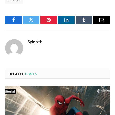
Facebook
Twitter
Pinterest
LinkedIn
Tumblr
Email
Sylenth
RELATED
POSTS