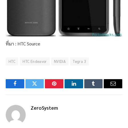
ที่มา : HTC Source
HTC
HTC Endeavor
NVIDIA
Tegra 3
Facebook
Twitter
Pinterest
LinkedIn
Tumblr
Email
ZeroSystem