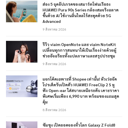
ส่อง 5 จุดอัปเกรดของสมาร์ทโฟนเรือธง
HUAWEI Pura 90s Series กล้องสมจริงฉลาด
ขึ้นด้วย AI ใช้งานลื่นไหลไร้สะดุดด้วย 5G
Advanced
9 สิงหาคม 2026
รีวิว viaim OpenNote และ viaim NoteKit
เปลี่ยนทุกการสนทนาให้เป็นเรื่องง่ายด้วยผู้
ช่วยอัจฉริยะทั้งแปลภาษาและสรุปประชุม
9 สิงหาคม 2026
แจกโค้ดเฉพาะที่ Shopee เท่านั้น! หัวเว่ยจัด
โปรเด็ดรับเปิดตัว HUAWEI FreeClip 2 S หู
ฟัง Open-ear ใส่สบายเหนือระดับ เคาะราคา
พิเศษเริ่มเพียง 6,990 บาท พร้อมของแถมสุด
คุ้ม
8 สิงหาคม 2026
ซัมซุง เปิดยอดจองทั่วโลก Galaxy Z Fold8