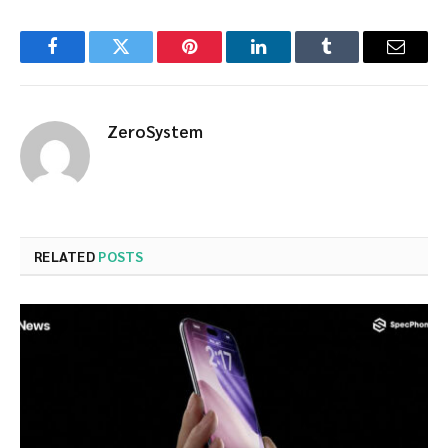
Facebook
Twitter
Pinterest
LinkedIn
Tumblr
Email
ZeroSystem
RELATED
POSTS