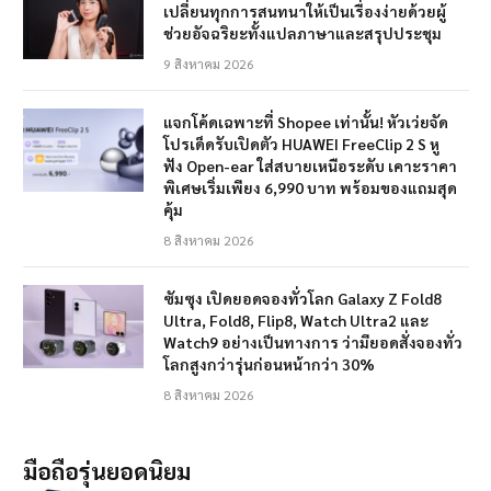
เปลี่ยนทุกการสนทนาให้เป็นเรื่องง่ายด้วยผู้
ช่วยอัจฉริยะทั้งแปลภาษาและสรุปประชุม
9 สิงหาคม 2026
แจกโค้ดเฉพาะที่ Shopee เท่านั้น! หัวเว่ยจัด
โปรเด็ดรับเปิดตัว HUAWEI FreeClip 2 S หู
ฟัง Open-ear ใส่สบายเหนือระดับ เคาะราคา
พิเศษเริ่มเพียง 6,990 บาท พร้อมของแถมสุด
คุ้ม
8 สิงหาคม 2026
ซัมซุง เปิดยอดจองทั่วโลก Galaxy Z Fold8
Ultra, Fold8, Flip8, Watch Ultra2 และ
Watch9 อย่างเป็นทางการ ว่ามียอดสั่งจองทั่ว
โลกสูงกว่ารุ่นก่อนหน้ากว่า 30%
8 สิงหาคม 2026
มือถือรุ่นยอดนิยม