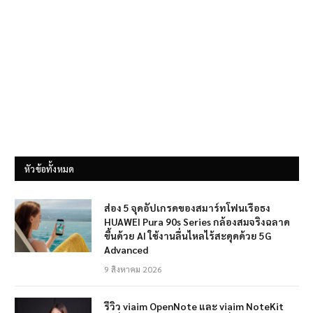
หัวข้อทั้งหมด
ส่อง 5 จุดอัปเกรดของสมาร์ทโฟนเรือธง
HUAWEI Pura 90s Series กล้องสมจริงฉลาด
ขึ้นด้วย AI ใช้งานลื่นไหลไร้สะดุดด้วย 5G
Advanced
9 สิงหาคม 2026
รีวิว viaim OpenNote และ viaim NoteKit