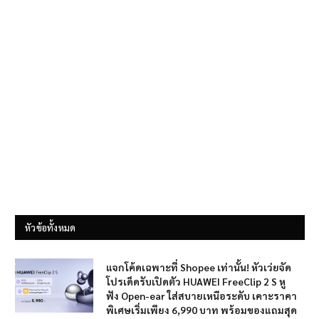
หัวข้อทั้งหมด
แจกโค้ดเฉพาะที่ Shopee เท่านั้น! หัวเว่ยจัด
โปรเด็ดรับเปิดตัว HUAWEI FreeClip 2 S หู
ฟัง Open-ear ใส่สบายเหนือระดับ เคาะราคา
พิเศษเริ่มเพียง 6,990 บาท พร้อมของแถมสุด