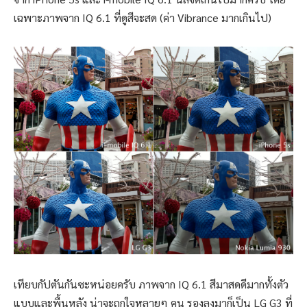
เฉพาะภาพจาก IQ 6.1 ที่ดูสีจะสด (ค่า Vibrance มากเกินไป)
เทียบกัปตันกันซะหน่อยครับ ภาพจาก IQ 6.1 สีมาสดดีมากทั้งตัว
แบบและพื้นหลัง น่าจะถูกใจหลายๆ คน รองลงมาก็เป็น LG G3 ที่