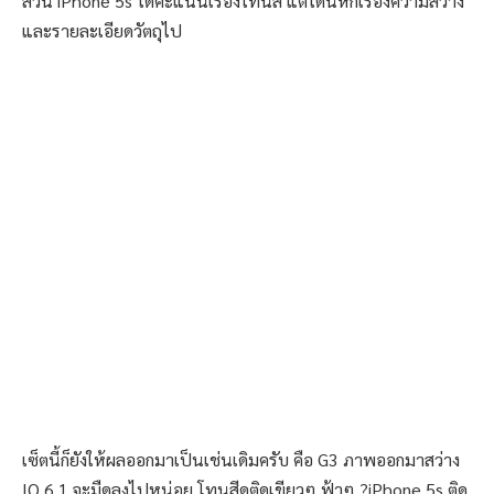
ส่วน iPhone 5s ได้คะแนนเรื่องโทนสี แต่โดนหักเรื่องความสว่าง
และรายละเอียดวัตถุไป
เซ็ตนี้ก็ยังให้ผลออกมาเป็นเช่นเดิมครับ คือ G3 ภาพออกมาสว่าง
IQ 6.1 จะมืดลงไปหน่อย โทนสีดูติดเขียวๆ ฟ้าๆ ?iPhone 5s ติด