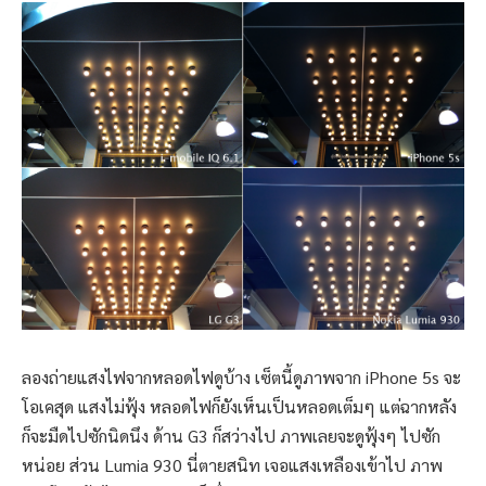
ลองถ่ายแสงไฟจากหลอดไฟดูบ้าง เซ็ตนี้ดูภาพจาก iPhone 5s จะ
โอเคสุด แสงไม่ฟุ้ง หลอดไฟก็ยังเห็นเป็นหลอดเต็มๆ แต่ฉากหลัง
ก็จะมืดไปซักนิดนึง ด้าน G3 ก็สว่างไป ภาพเลยจะดูฟุ้งๆ ไปซัก
หน่อย ส่วน Lumia 930 นี่ตายสนิท เจอแสงเหลืองเข้าไป ภาพ