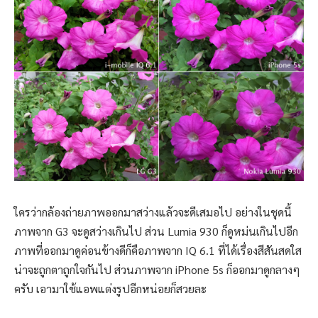
ใครว่ากล้องถ่ายภาพออกมาสว่างแล้วจะดีเสมอไป อย่างในชุดนี้
ภาพจาก G3 จะดูสว่างเกินไป ส่วน Lumia 930 ก็ดูหม่นเกินไปอีก
ภาพที่ออกมาดูค่อนข้างดีก็คือภาพจาก IQ 6.1 ที่ได้เรื่องสีสันสดใส
น่าจะถูกตาถูกใจกันไป ส่วนภาพจาก iPhone 5s ก็ออกมาดูกลางๆ
ครับ เอามาใช้แอพแต่งรูปอีกหน่อยก็สวยละ