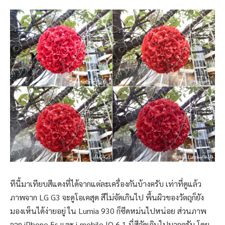
ทีนี้มาเทียบสีแดงที่ได้จากแต่ละเครื่องกันบ้างครับ เท่าที่ดูแล้ว
ภาพจาก LG G3 จะดูโอเคสุด สีไม่จัดเกินไป พื้นผิวของวัตถุก็ยัง
มองเห็นได้ง่ายอยู่ ใน Lumia 930 ก็ซีดหม่นไปหน่อย ส่วนภาพ
จาก iPhone 5s และ i-mobile IQ 6.1 นี่สีจัดเกินไปมากครับ โดย