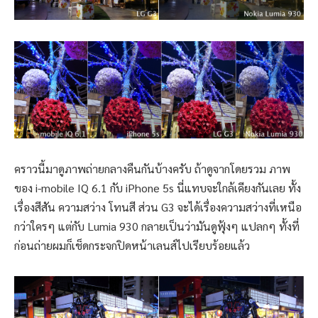
คราวนี้มาดูภาพถ่ายกลางคืนกันบ้างครับ ถ้าดูจากโดยรวม ภาพ
ของ i-mobile IQ 6.1 กับ iPhone 5s นี่แทบจะใกล้เคียงกันเลย ทั้ง
เรื่องสีสัน ความสว่าง โทนสี ส่วน G3 จะได้เรื่องความสว่างที่เหนือ
กว่าใครๆ แต่กับ Lumia 930 กลายเป็นว่ามันดูฟุ้งๆ แปลกๆ ทั้งที่
ก่อนถ่ายผมก็เช็ดกระจกปิดหน้าเลนส์ไปเรียบร้อยแล้ว