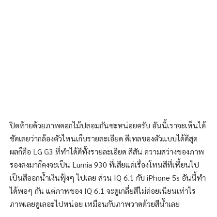
ปิดท้ายด้วยภาพดอกไม้ปลอมกันซะหน่อยครับ อันนี้เราจะเห็นได้
ชัดเลยว่ากล้องตัวไหนเก็บรายละเอียด ดีเทลของตัวแบบได้ดีสุด
ผลก็คือ LG G3 ที่ทำได้ดีทั้งรายละเอียด สีสัน ความสว่างของภาพ
รองลงมาก็คงจะเป็น Lumia 930 ที่เสียแค่เรื่องโทนสีที่เพี้ยนไป
เป็นสีออกน้ำเงินฟุ้งๆ ไปเลย ส่วน IQ 6.1 กับ iPhone 5s อันนี้ทำ
ได้พอๆ กัน แต่ภาพของ IQ 6.1 จะดูเกลี่ยสีไม่ค่อยเนียนเท่าไร
ภาพเลยดูเลอะไปหน่อย เหมือนกับภาพวาดด้วยสีน้ำเลย