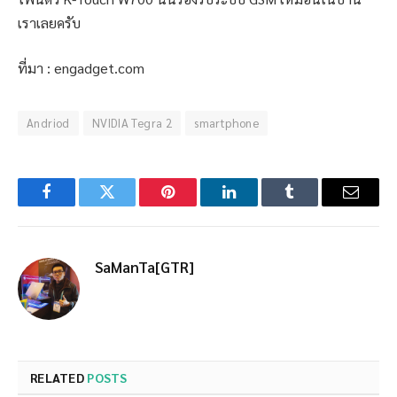
เราเลยครับ
ที่มา : engadget.com
Andriod
NVIDIA Tegra 2
smartphone
Facebook
Twitter
Pinterest
LinkedIn
Tumblr
Email
SaManTa[GTR]
RELATED
POSTS