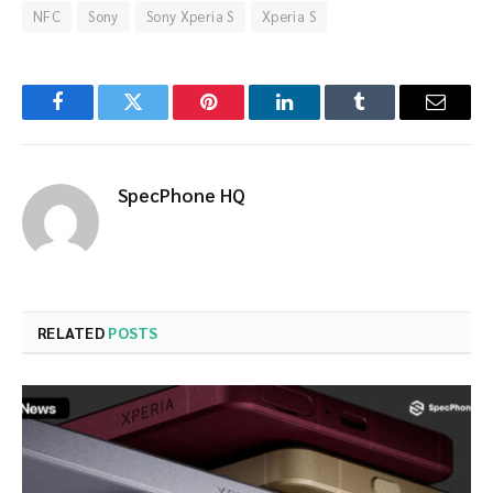
NFC
Sony
Sony Xperia S
Xperia S
Facebook
Twitter
Pinterest
LinkedIn
Tumblr
Email
SpecPhone HQ
RELATED
POSTS